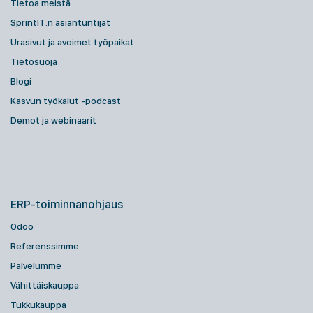
Tietoa meistä
SprintIT:n asiantuntijat
Urasivut ja avoimet työpaikat
Tietosuoja
Blogi
Kasvun työkalut -podcast
Demot ja webinaarit
ERP-toiminnanohjaus
Odoo
Referenssimme
Palvelumme
Vähittäiskauppa
Tukkukauppa