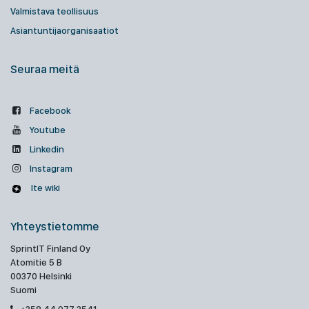
Valmistava teollisuus
Asiantuntijaorganisaatiot
Seuraa meitä
Facebook
Youtube
Linkedin
Instagram
Ite wiki
Yhteystietomme
SprintIT Finland Oy
Atomitie 5 B
00370 Helsinki
Suomi