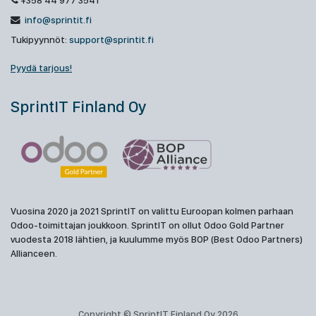
+358 44 977 3541
info@sprintit.fi
Tukipyynnöt:
support@sprintit.fi
Pyydä tarjous!
SprintIT Finland Oy
Vuosina 2020 ja 2021 SprintIT on valittu Euroopan kolmen parhaan
Odoo-toimittajan joukkoon. SprintIT on ollut Odoo Gold Partner
vuodesta 2018 lähtien, ja kuulumme myös BOP (Best Odoo Partners)
Allianceen.
Copyright © SprintIT Finland Oy 2026