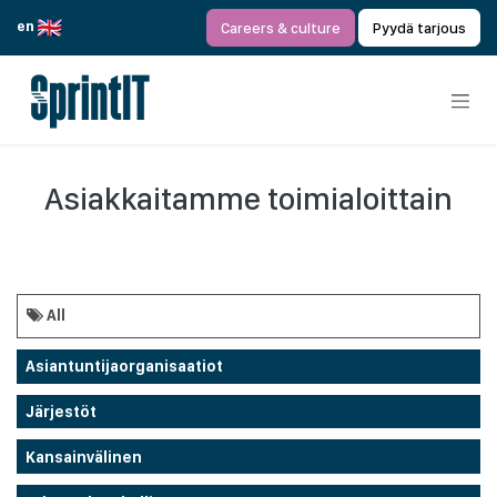
Siirry sisältöön
en
Careers & culture
Pyydä tarjous
Asiakkaitamme toimialoittain
All
Asiantuntijaorganisaatiot
Järjestöt
Kansainvälinen