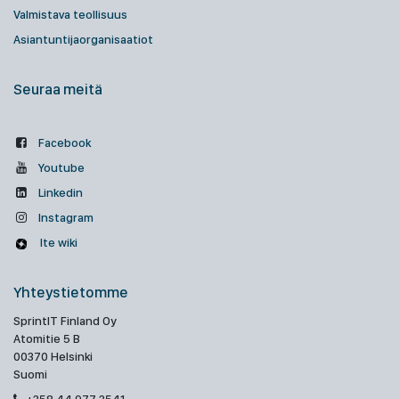
Valmistava teollisuus
Asiantuntijaorganisaatiot
Seuraa meitä
Facebook
Youtube
Linkedin
Instagram
Ite wiki
Yhteystietomme
SprintIT Finland Oy
Atomitie 5 B
00370 Helsinki
Suomi