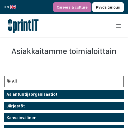
Siirry sisältöön
en
Careers & culture
Pyydä tarjous
Asiakkaitamme toimialoittain
All
Asiantuntijaorganisaatiot
Järjestöt
Kansainvälinen