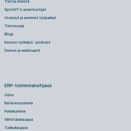
Tietoa meistä
SprintIT:n asiantuntijat
Urasivut ja avoimet työpaikat
Tietosuoja
Blogi
Kasvun työkalut -podcast
Demot ja webinaarit
ERP-toiminnanohjaus
Odoo
Referenssimme
Palvelumme
Vähittäiskauppa
Tukkukauppa