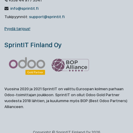
+358 44 977 3541
info@sprintit.fi
Tukipyynnöt:
support@sprintit.fi
Pyydä tarjous!
SprintIT Finland Oy
Vuosina 2020 ja 2021 SprintIT on valittu Euroopan kolmen parhaan
Odoo-toimittajan joukkoon. SprintIT on ollut Odoo Gold Partner
vuodesta 2018 lähtien, ja kuulumme myös BOP (Best Odoo Partners)
Allianceen.
Copyright © SprintIT Finland Oy 2026