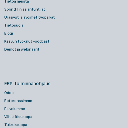
Tietoa meistä
SprintIT:n asiantuntijat
Urasivut ja avoimet työpaikat
Tietosuoja
Blogi
Kasvun työkalut -podcast
Demot ja webinaarit
ERP-toiminnanohjaus
Odoo
Referenssimme
Palvelumme
Vähittäiskauppa
Tukkukauppa