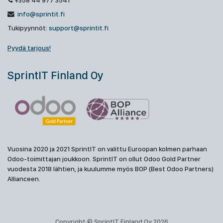
+358 44 977 3541
info@sprintit.fi
Tukipyynnöt:
support@sprintit.fi
Pyydä tarjous!
SprintIT Finland Oy
Vuosina 2020 ja 2021 SprintIT on valittu Euroopan kolmen parhaan
Odoo-toimittajan joukkoon. SprintIT on ollut Odoo Gold Partner
vuodesta 2018 lähtien, ja kuulumme myös BOP (Best Odoo Partners)
Allianceen.
Copyright © SprintIT Finland Oy 2026