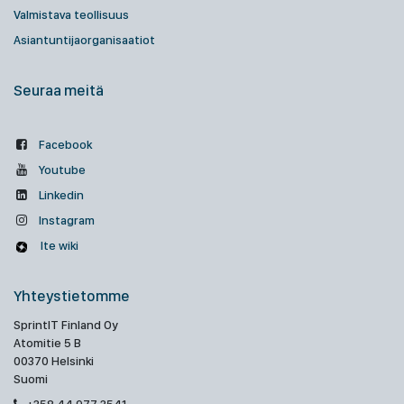
Valmistava teollisuus
Asiantuntijaorganisaatiot
Seuraa meitä
Facebook
Youtube
Linkedin
Instagram
Ite wiki
Yhteystietomme
SprintIT Finland Oy
Atomitie 5 B
00370 Helsinki
Suomi