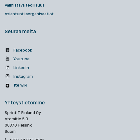
Valmistava teollisuus
Asiantuntijaorganisaatiot
Seuraa meitä
Facebook
Youtube
Linkedin
Instagram
Ite wiki
Yhteystietomme
SprintIT Finland Oy
Atomitie 5 B
00370 Helsinki
Suomi