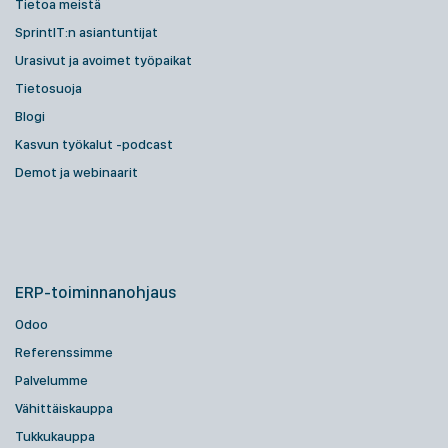
Tietoa meistä
SprintIT:n asiantuntijat
Urasivut ja avoimet työpaikat
Tietosuoja
Blogi
Kasvun työkalut -podcast
Demot ja webinaarit
ERP-toiminnanohjaus
Odoo
Referenssimme
Palvelumme
Vähittäiskauppa
Tukkukauppa