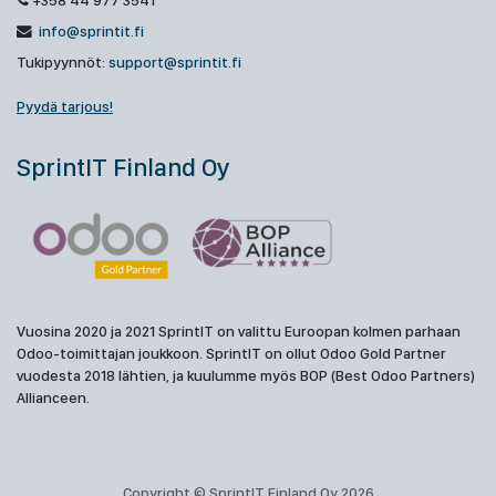
+358 44 977 3541
info@sprintit.fi
Tukipyynnöt:
support@sprintit.fi
Pyydä tarjous!
SprintIT Finland Oy
Vuosina 2020 ja 2021 SprintIT on valittu Euroopan kolmen parhaan
Odoo-toimittajan joukkoon. SprintIT on ollut Odoo Gold Partner
vuodesta 2018 lähtien, ja kuulumme myös BOP (Best Odoo Partners)
Allianceen.
Copyright © SprintIT Finland Oy 2026