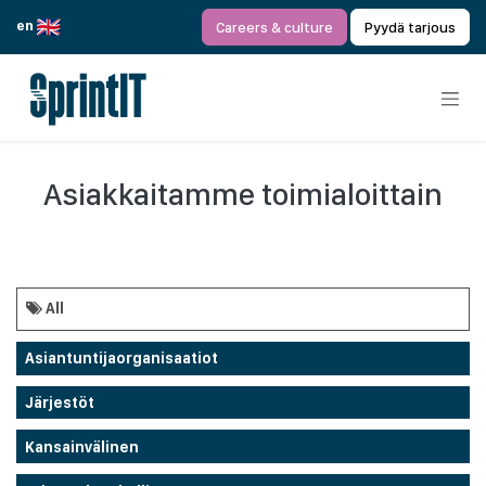
Siirry sisältöön
en
Careers & culture
Pyydä tarjous
Asiakkaitamme toimialoittain
All
Asiantuntijaorganisaatiot
Järjestöt
Kansainvälinen