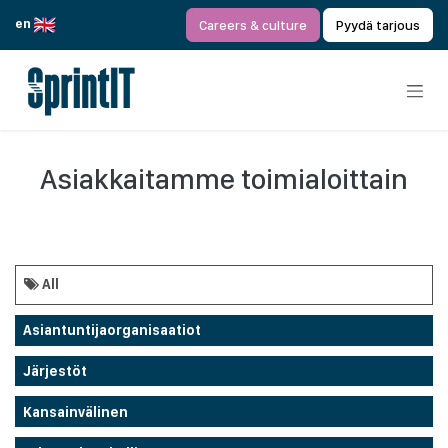
Siirry sisältöön
en
Careers & culture
Pyydä tarjous
Asiakkaitamme toimialoittain
All
Asiantuntijaorganisaatiot
Järjestöt
Kansainvälinen