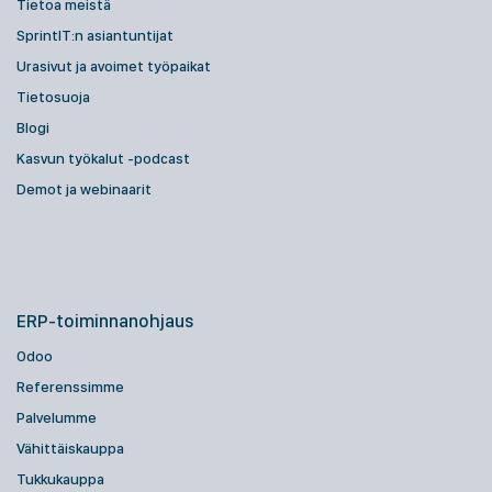
Tietoa meistä
SprintIT:n asiantuntijat
Urasivut ja avoimet työpaikat
Tietosuoja
Blogi
Kasvun työkalut -podcast
Demot ja webinaarit
ERP-toiminnanohjaus
Odoo
Referenssimme
Palvelumme
Vähittäiskauppa
Tukkukauppa