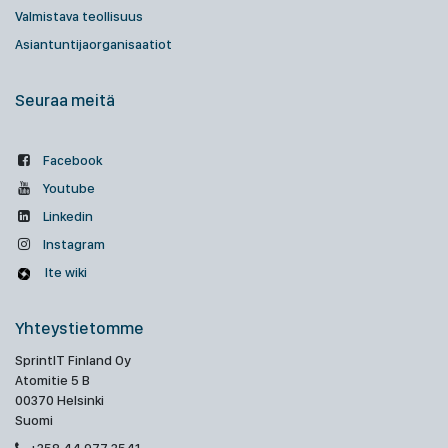
Valmistava teollisuus
Asiantuntijaorganisaatiot
Seuraa meitä
Facebook
Youtube
Linkedin
Instagram
Ite wiki
Yhteystietomme
SprintIT Finland Oy
Atomitie 5 B
00370 Helsinki
Suomi