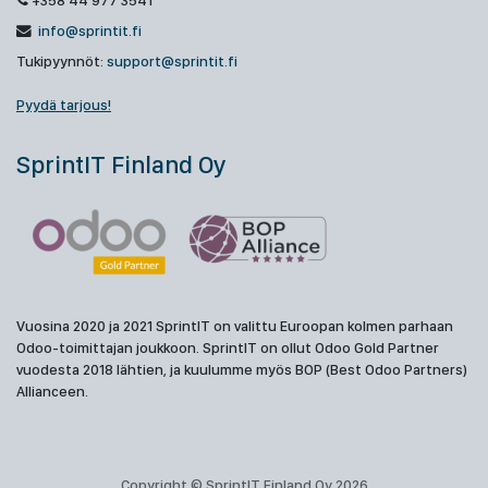
+358 44 977 3541
info@sprintit.fi
Tukipyynnöt:
support@sprintit.fi
Pyydä tarjous!
SprintIT Finland Oy
Vuosina 2020 ja 2021 SprintIT on valittu Euroopan kolmen parhaan
Odoo-toimittajan joukkoon. SprintIT on ollut Odoo Gold Partner
vuodesta 2018 lähtien, ja kuulumme myös BOP (Best Odoo Partners)
Allianceen.
Copyright © SprintIT Finland Oy 2026