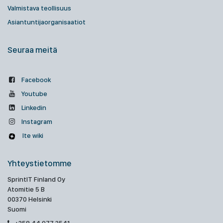
Valmistava teollisuus
Asiantuntijaorganisaatiot
Seuraa meitä
Facebook
Youtube
Linkedin
Instagram
Ite wiki
Yhteystietomme
SprintIT Finland Oy
Atomitie 5 B
00370 Helsinki
Suomi