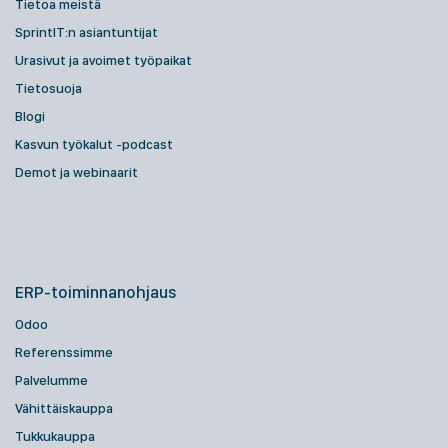
Tietoa meistä
SprintIT:n asiantuntijat
Urasivut ja avoimet työpaikat
Tietosuoja
Blogi
Kasvun työkalut -podcast
Demot ja webinaarit
ERP-toiminnanohjaus
Odoo
Referenssimme
Palvelumme
Vähittäiskauppa
Tukkukauppa