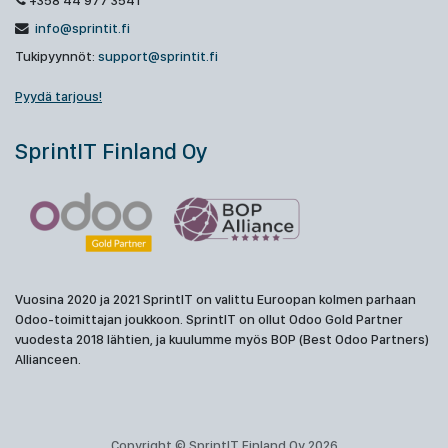
+358 44 977 3541
info@sprintit.fi
Tukipyynnöt:
support@sprintit.fi
Pyydä tarjous!
SprintIT Finland Oy
Vuosina 2020 ja 2021 SprintIT on valittu Euroopan kolmen parhaan
Odoo-toimittajan joukkoon. SprintIT on ollut Odoo Gold Partner
vuodesta 2018 lähtien, ja kuulumme myös BOP (Best Odoo Partners)
Allianceen.
Copyright © SprintIT Finland Oy 2026