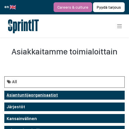
Siirry sisältöön
en
Careers & culture
Pyydä tarjous
Asiakkaitamme toimialoittain
All
Asiantuntijaorganisaatiot
Järjestöt
Kansainvälinen