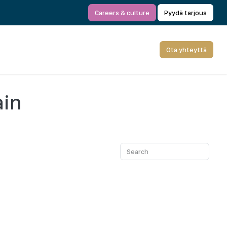
Careers & culture
Pyydä tarjous
Ota yhteyttä
ain