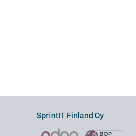
SprintIT Finland Oy