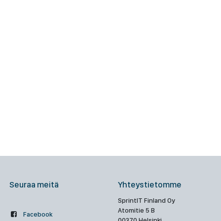
Seuraa meitä
Yhteystietomme
SprintIT Finland Oy
Atomitie 5 B
Facebook
00370 Helsinki