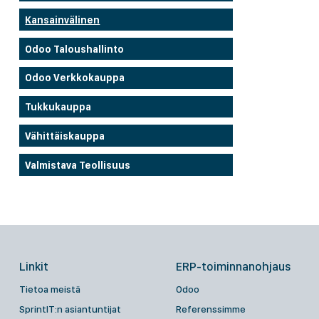
Kansainvälinen
Odoo Taloushallinto
Odoo Verkkokauppa
Tukkukauppa
Vähittäiskauppa
Valmistava Teollisuus
Linkit
ERP-toiminnanohjaus
Tietoa meistä
Odoo
SprintIT:n asiantuntijat
Referenssimme