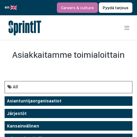
Siirry sisältöön
en
Careers & culture
Pyydä tarjous
Asiakkaitamme toimialoittain
All
Asiantuntijaorganisaatiot
Järjestöt
Kansainvälinen