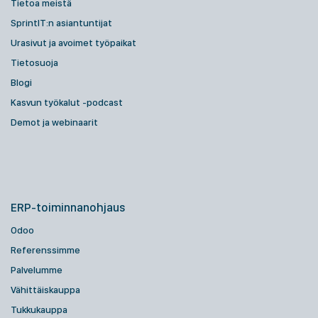
Tietoa meistä
SprintIT:n asiantuntijat
Urasivut ja avoimet työpaikat
Tietosuoja
Blogi
Kasvun työkalut -podcast
Demot ja webinaarit
ERP-toiminnanohjaus
Odoo
Referenssimme
Palvelumme
Vähittäiskauppa
Tukkukauppa