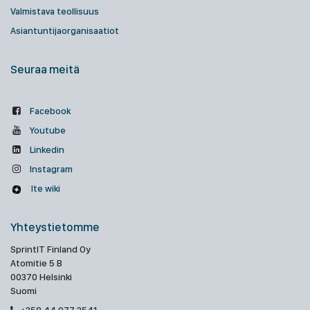
Valmistava teollisuus
Asiantuntijaorganisaatiot
Seuraa meitä
Facebook
Youtube
Linkedin
Instagram
Ite wiki
Yhteystietomme
SprintIT Finland Oy
Atomitie 5 B
00370 Helsinki
Suomi