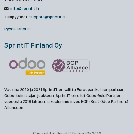
+358 44 977 3541
info@sprintit.fi
Tukipyynnöt:
support@sprintit.fi
Pyydä tarjous!
SprintIT Finland Oy
Vuosina 2020 ja 2021 SprintIT on valittu Euroopan kolmen parhaan
Odoo-toimittajan joukkoon. SprintIT on ollut Odoo Gold Partner
vuodesta 2018 lähtien, ja kuulumme myös BOP (Best Odoo Partners)
Allianceen.
Copyright © SprintIT Finland Oy 2026