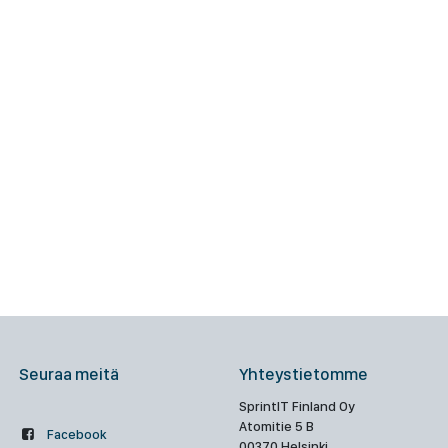
Seuraa meitä
Yhteystietomme
SprintIT Finland Oy
Atomitie 5 B
Facebook
00370 Helsinki