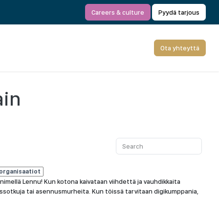
Careers & culture
Pyydä tarjous
Ota yhteyttä
ain
aorganisaatiot
imellä Lennu! Kun kotona kaivataan viihdettä ja vauhdikkaita
sotkuja tai asennusmurheita. Kun töissä tarvitaan digikumppania,