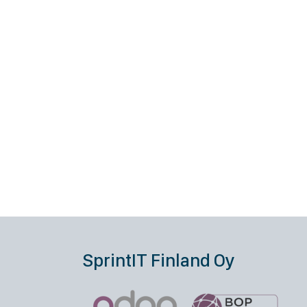
SprintIT Finland Oy