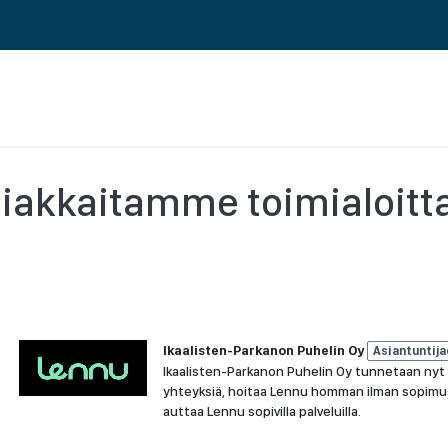
 ERP TOIMINNANOHJAUS
REFERENSSIT
BLOGI
MEILLE TÖIHIN
iakkaitamme toimialoitt
Ikaalisten-Parkanon Puhelin Oy
Asiantuntij
Ikaalisten-Parkanon Puhelin Oy tunnetaan nyt n
yhteyksiä, hoitaa Lennu homman ilman sopimus
auttaa Lennu sopivilla palveluilla.