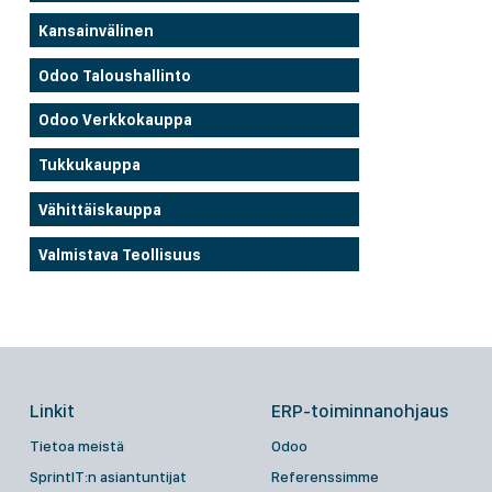
Kansainvälinen
Odoo Taloushallinto
Odoo Verkkokauppa
Tukkukauppa
Vähittäiskauppa
Valmistava Teollisuus
Linkit
ERP-toiminnanohjaus
Tietoa meistä
Odoo
SprintIT:n asiantuntijat
Referenssimme