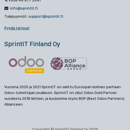
+358 44 977 3541
info@sprintit.fi
Tukipyynnöt:
support@sprintit.fi
Pyydä tarjous!
SprintIT Finland Oy
Vuosina 2020 ja 2021 SprintIT on valittu Euroopan kolmen parhaan
Odoo-toimittajan joukkoon. SprintIT on ollut Odoo Gold Partner
vuodesta 2018 lähtien, ja kuulumme myös BOP (Best Odoo Partners)
Allianceen.
Copyright © SprintIT Finland Oy 2026