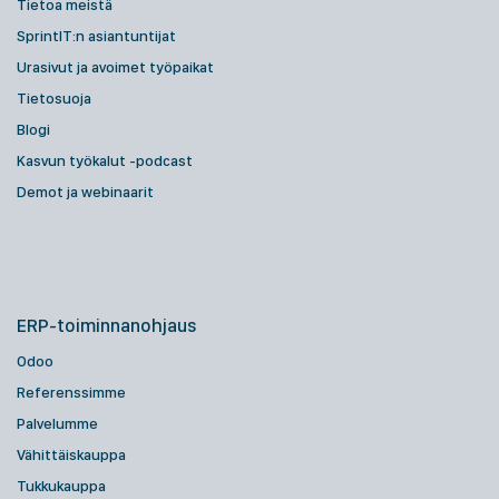
Tietoa meistä
SprintIT:n asiantuntijat
Urasivut ja avoimet työpaikat
Tietosuoja
Blogi
Kasvun työkalut -podcast
Demot ja webinaarit
ERP-toiminnanohjaus
Odoo
Referenssimme
Palvelumme
Vähittäiskauppa
Tukkukauppa