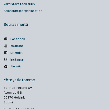
Valmistava teollisuus
Asiantuntijaorganisaatiot
Seuraa meitä
Facebook
Youtube
Linkedin
Instagram
Ite wiki
Yhteystietomme
SprintIT Finland Oy
Atomitie 5 B
00370 Helsinki
Suomi