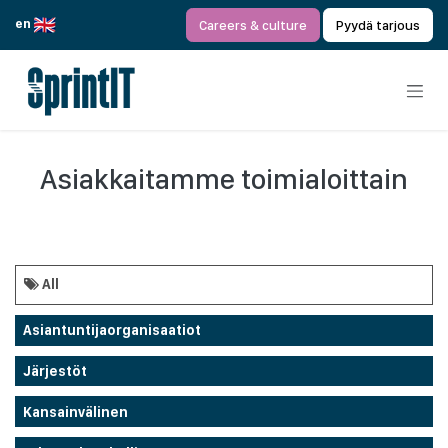
Siirry sisältöön
en
Careers & culture
Pyydä tarjous
Asiakkaitamme toimialoittain
All
Asiantuntijaorganisaatiot
Järjestöt
Kansainvälinen