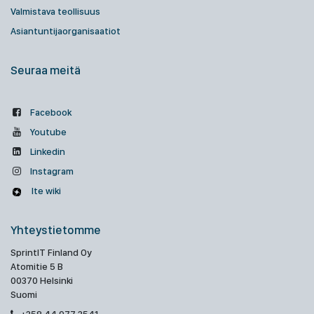
Valmistava teollisuus
Asiantuntijaorganisaatiot
Seuraa meitä
Facebook
Youtube
Linkedin
Instagram
Ite wiki
Yhteystietomme
SprintIT Finland Oy
Atomitie 5 B
00370 Helsinki
Suomi