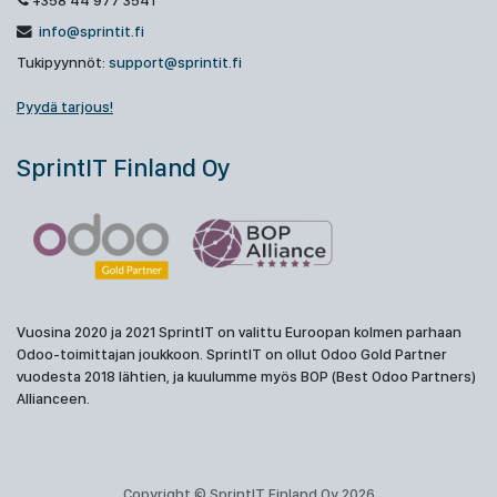
+358 44 977 3541
info@sprintit.fi
Tukipyynnöt:
support@sprintit.fi
Pyydä tarjous!
SprintIT Finland Oy
Vuosina 2020 ja 2021 SprintIT on valittu Euroopan kolmen parhaan
Odoo-toimittajan joukkoon. SprintIT on ollut Odoo Gold Partner
vuodesta 2018 lähtien, ja kuulumme myös BOP (Best Odoo Partners)
Allianceen.
Copyright © SprintIT Finland Oy 2026