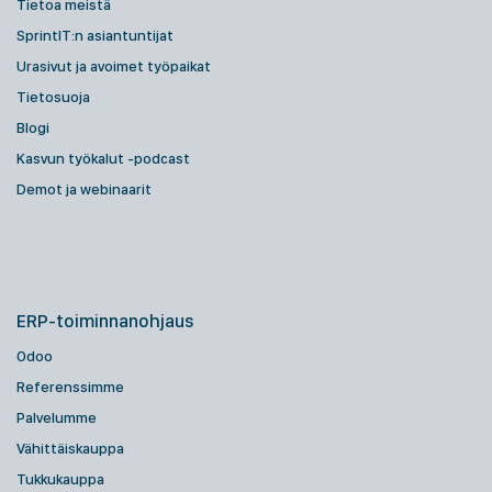
Tietoa meistä
SprintIT:n asiantuntijat
Urasivut ja avoimet työpaikat
Tietosuoja
Blogi
Kasvun työkalut -podcast
Demot ja webinaarit
ERP-toiminnanohjaus
Odoo
Referenssimme
Palvelumme
Vähittäiskauppa
Tukkukauppa