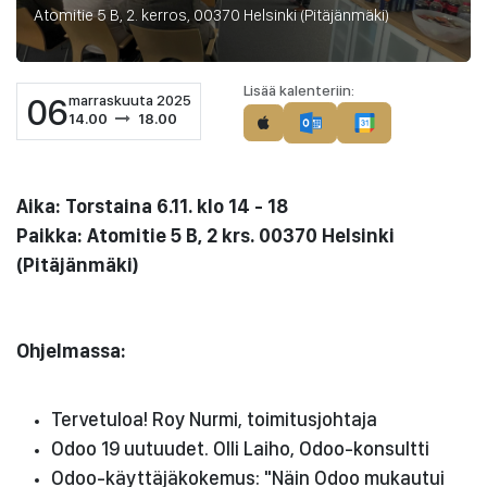
Atomitie 5 B, 2. kerros, 00370 Helsinki (Pitäjänmäki)
Lisää kalenteriin:
06
marraskuuta 2025
14.00
18.00
Aika: Torstaina 6.11. klo 14 - 18
Paikka: Atomitie 5 B, 2 krs. 00370 Helsinki
(Pitäjänmäki)
Ohjelmassa:
Tervetuloa! Roy Nurmi, toimitusjohtaja
Odoo 19 uutuudet. Olli Laiho, Odoo-konsultti
Odoo-käyttäjäkokemus: "Näin Odoo mukautui