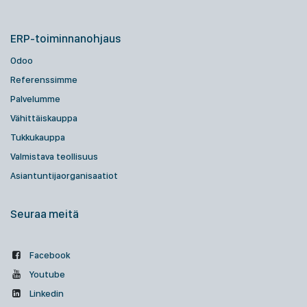
ERP-toiminnanohjaus
Odoo
Referenssimme
Palvelumme
Vähittäiskauppa
Tukkukauppa
Valmistava teollisuus
Asiantuntijaorganisaatiot
Seuraa meitä
Facebook
Youtube
Linkedin