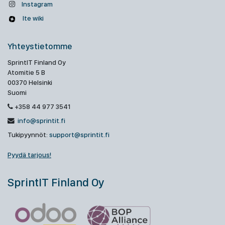
Instagram
Ite wiki
Yhteystietomme
SprintIT Finland Oy
Atomitie 5 B
00370 Helsinki
Suomi
+358 44 977 3541
info@sprintit.fi
Tukipyynnöt:
support@sprintit.fi
Pyydä tarjous!
SprintIT Finland Oy