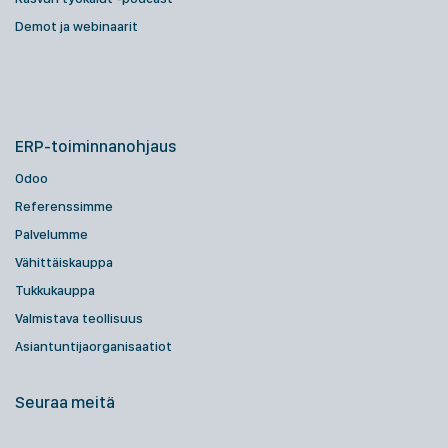
Demot ja webinaarit
ERP-toiminnanohjaus
Odoo
Referenssimme
Palvelumme
Vähittäiskauppa
Tukkukauppa
Valmistava teollisuus
Asiantuntijaorganisaatiot
Seuraa meitä