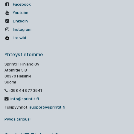
Facebook
Youtube
Linkedin
Instagram
Ite wiki
Yhteystietomme
SprintIT Finland Oy
Atomitie 5 B
00370 Helsinki
Suomi
+358 44 977 3541
info@sprintit.fi
Tukipyynnöt:
support@sprintit.fi
Pyydä tarjous!