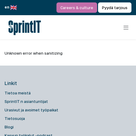
Siirry sisältöön
en
Careers & culture
Pyydä tarjous
Unknown error when sanitizing
Linkit
Tietoa meistä
SprintIT:n asiantuntijat
Urasivut ja avoimet työpaikat
Tietosuoja
Blogi
Kasvun työkalut -podcast