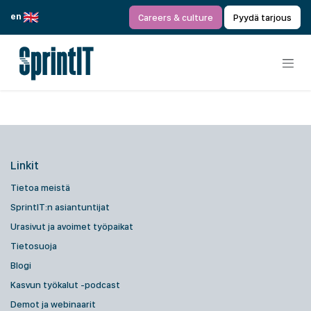
Siirry sisältöön
en
Careers & culture
Pyydä tarjous
Linkit
Tietoa meistä
SprintIT:n asiantuntijat
Urasivut ja avoimet työpaikat
Tietosuoja
Blogi
Kasvun työkalut -podcast
Demot ja webinaarit