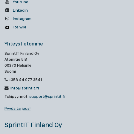
Youtube
Linkedin
Instagram
Ite wiki
Yhteystietomme
SprintIT Finland Oy
Atomitie 5 B
00370 Helsinki
Suomi
+358 44 977 3541
info@sprintit.fi
Tukipyynnöt:
support@sprintit.fi
Pyydä tarjous!
SprintIT Finland Oy