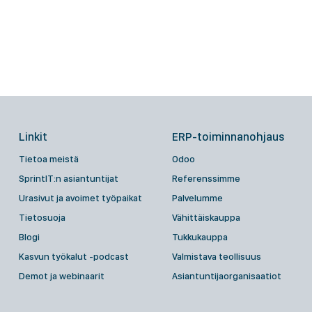
Linkit
ERP-toiminnanohjaus
Tietoa meistä
Odoo
SprintIT:n asiantuntijat
Referenssimme
Urasivut ja avoimet työpaikat
Palvelumme
Tietosuoja
Vähittäiskauppa
Blogi
Tukkukauppa
Kasvun työkalut -podcast
Valmistava teollisuus
Demot ja webinaarit
Asiantuntijaorganisaatiot