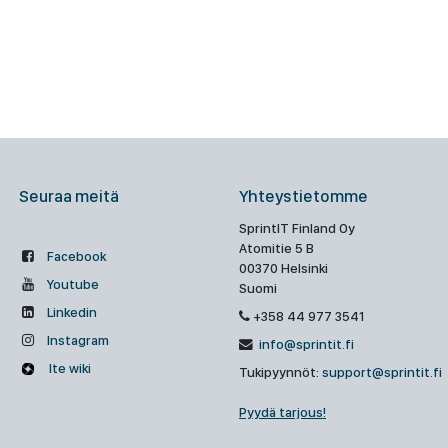
Seuraa meitä
Yhteystietomme
SprintIT Finland Oy
Atomitie 5 B
Facebook
00370 Helsinki
Youtube
Suomi
Linkedin
+358 44 977 3541
Instagram
info@sprintit.fi
Ite wiki
Tukipyynnöt:
support@sprintit.fi
Pyydä tarjous!