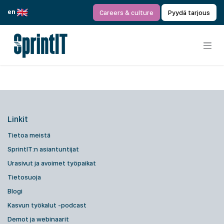
Siirry sisältöön
en
Careers & culture
Pyydä tarjous
Linkit
Tietoa meistä
SprintIT:n asiantuntijat
Urasivut ja avoimet työpaikat
Tietosuoja
Blogi
Kasvun työkalut -podcast
Demot ja webinaarit