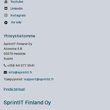
Youtube
Linkedin
Instagram
Ite wiki
Yhteystietomme
SprintIT Finland Oy
Atomitie 5 B
00370 Helsinki
Suomi
+358 44 977 3541
info@sprintit.fi
Tukipyynnöt:
support@sprintit.fi
Pyydä tarjous!
SprintIT Finland Oy