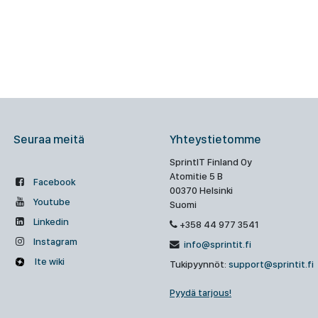
Seuraa meitä
Yhteystietomme
SprintIT Finland Oy
Atomitie 5 B
Facebook
00370 Helsinki
Youtube
Suomi
Linkedin
+358 44 977 3541
Instagram
info@sprintit.fi
Ite wiki
Tukipyynnöt:
support@sprintit.fi
Pyydä tarjous!