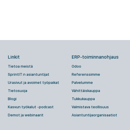
Linkit
ERP-toiminnanohjaus
Tietoa meistä
Odoo
SprintIT:n asiantuntijat
Referenssimme
Urasivut ja avoimet työpaikat
Palvelumme
Tietosuoja
Vähittäiskauppa
Blogi
Tukkukauppa
Kasvun työkalut -podcast
Valmistava teollisuus
Demot ja webinaarit
Asiantuntijaorganisaatiot