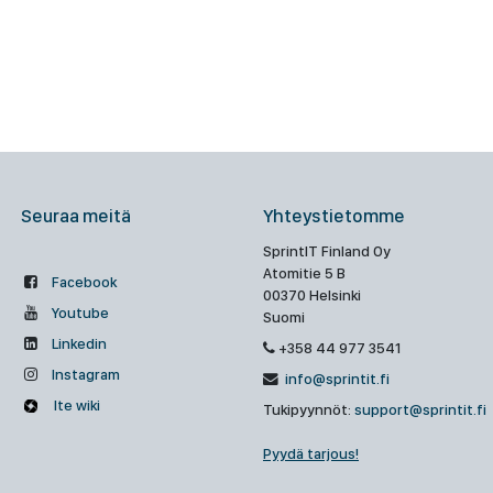
Seuraa meitä
Yhteystietomme
SprintIT Finland Oy
Atomitie 5 B
Facebook
00370 Helsinki
Youtube
Suomi
Linkedin
+358 44 977 3541
Instagram
info@sprintit.fi
Ite wiki
Tukipyynnöt:
support@sprintit.fi
Pyydä tarjous!