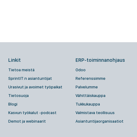
Linkit
ERP-toiminnanohjaus
Tietoa meistä
Odoo
SprintIT:n asiantuntijat
Referenssimme
Urasivut ja avoimet työpaikat
Palvelumme
Tietosuoja
Vähittäiskauppa
Blogi
Tukkukauppa
Kasvun työkalut -podcast
Valmistava teollisuus
Demot ja webinaarit
Asiantuntijaorganisaatiot