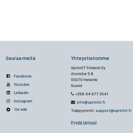
Seuraa meitä
Yhteystietomme
SprintIT Finland Oy
Atomitie 5 B
Facebook
00370 Helsinki
Youtube
Suomi
Linkedin
+358 44 977 3541
Instagram
info@sprintit.fi
Ite wiki
Tukipyynnöt:
support@sprintit.fi
Pyydä tarjous!