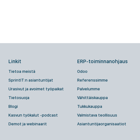
Linkit
ERP-toiminnanohjaus
Tietoa meistä
Odoo
SprintIT:n asiantuntijat
Referenssimme
Urasivut ja avoimet työpaikat
Palvelumme
Tietosuoja
Vähittäiskauppa
Blogi
Tukkukauppa
Kasvun työkalut -podcast
Valmistava teollisuus
Demot ja webinaarit
Asiantuntijaorganisaatiot