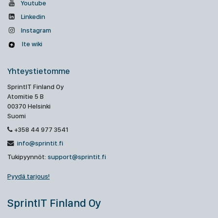
Youtube
Linkedin
Instagram
Ite wiki
Yhteystietomme
SprintIT Finland Oy
Atomitie 5 B
00370 Helsinki
Suomi
+358 44 977 3541
info@sprintit.fi
Tukipyynnöt:
support@sprintit.fi
Pyydä tarjous!
SprintIT Finland Oy