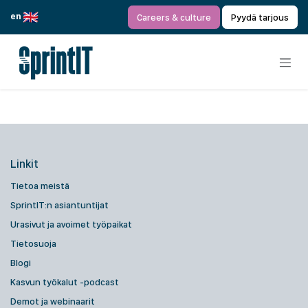
Siirry sisältöön
en
Careers & culture
Pyydä tarjous
Linkit
Tietoa meistä
SprintIT:n asiantuntijat
Urasivut ja avoimet työpaikat
Tietosuoja
Blogi
Kasvun työkalut -podcast
Demot ja webinaarit