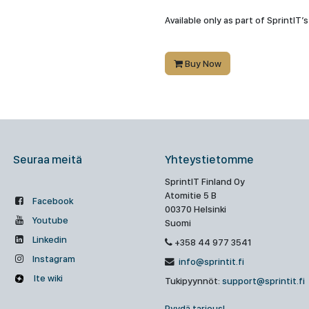
Available only as part of SprintIT’
Buy Now
Seuraa meitä
Yhteystietomme
SprintIT Finland Oy
Atomitie 5 B
Facebook
00370 Helsinki
Youtube
Suomi
Linkedin
+358 44 977 3541
Instagram
info@sprintit.fi
Ite wiki
Tukipyynnöt:
support@sprintit.fi
Pyydä tarjous!