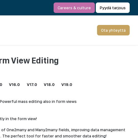
Careers & culture
Pyydä tarjous
Ota yhteyttä
rm View Editing
.0
V16.0
V17.0
V18.0
V19.0
 Powerful mass editing also in form views
ctly in the form view!
g of One2many and Many2many fields, improving data management
 The perfect tool for faster and smoother data editing!