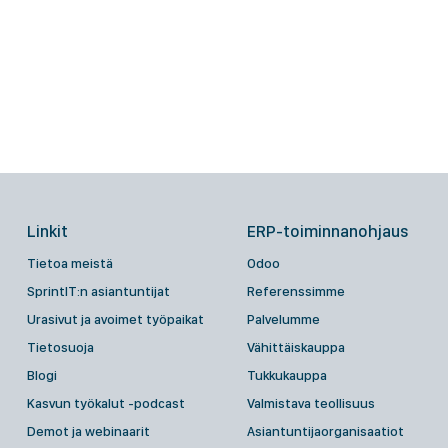
Linkit
ERP-toiminnanohjaus
Tietoa meistä
Odoo
SprintIT:n asiantuntijat
Referenssimme
Urasivut ja avoimet työpaikat
Palvelumme
Tietosuoja
Vähittäiskauppa
Blogi
Tukkukauppa
Kasvun työkalut -podcast
Valmistava teollisuus
Demot ja webinaarit
Asiantuntijaorganisaatiot