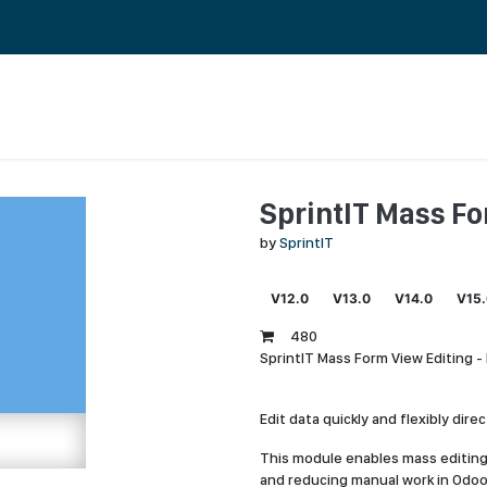
 ERP TOIMINNANOHJAUS
REFERENSSIT
BLOGI
MEILLE TÖIHIN
SprintIT Mass Fo
by
SprintIT
V12.0
V13.0
V14.0
V15
480
SprintIT Mass Form View Editing -
Edit data quickly and flexibly dire
This module enables mass editin
and reducing manual work in Odoo.