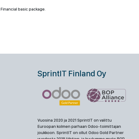
s Financial basic package.
SprintIT Finland Oy
Vuosina 2020 ja 2021 SprintIT on valittu
Euroopan kolmen parhaan Odoo-toimittajan
joukkoon. SprintIT on ollut Odoo Gold Partner
vuodesta 2018 lähtien, ja kuulumme myös BOP