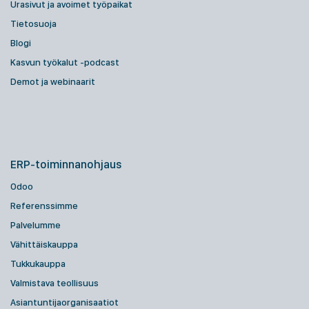
Urasivut ja avoimet työpaikat
Tietosuoja
Blogi
Kasvun työkalut -podcast
Demot ja webinaarit
ERP-toiminnanohjaus
Odoo
Referenssimme
Palvelumme
Vähittäiskauppa
Tukkukauppa
Valmistava teollisuus
Asiantuntijaorganisaatiot