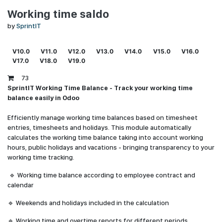
Working time saldo
by
SprintIT
V10.0
V11.0
V12.0
V13.0
V14.0
V15.0
V16.0
V17.0
V18.0
V19.0
73
SprintIT Working Time Balance - Track your working time
balance easily in Odoo
Efficiently manage working time balances based on timesheet
entries, timesheets and holidays. This module automatically
calculates the working time balance taking into account working
hours, public holidays and vacations - bringing transparency to your
working time tracking.
🔹 Working time balance according to employee contract and
calendar
🔹 Weekends and holidays included in the calculation
🔹 Working time and overtime reports for different periods