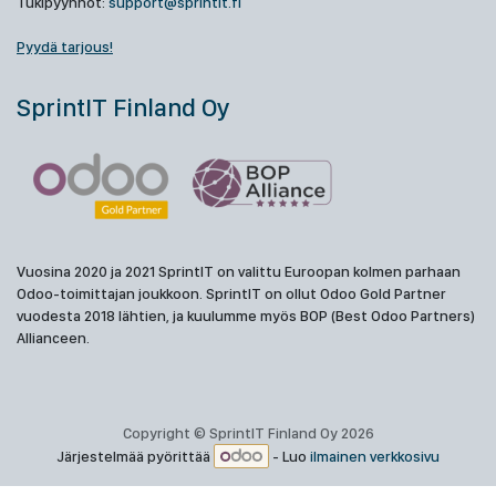
Tukipyynnöt:
support@sprintit.fi
Pyydä tarjous!
SprintIT Finland Oy
Vuosina 2020 ja 2021 SprintIT on valittu Euroopan kolmen parhaan
Odoo-toimittajan joukkoon. SprintIT on ollut Odoo Gold Partner
vuodesta 2018 lähtien, ja kuulumme myös BOP (Best Odoo Partners)
Allianceen.
Copyright © SprintIT Finland Oy 2026
Järjestelmää pyörittää
- Luo
ilmainen verkkosivu