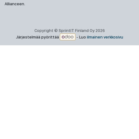
Allianceen.
Copyright © SprintIT Finland Oy 2026
Järjestelmää pyörittää
- Luo
ilmainen verkkosivu