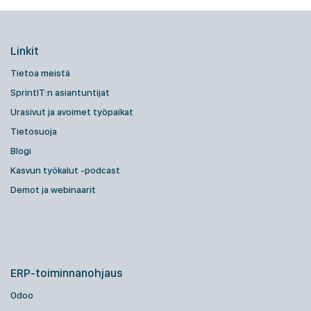
Linkit
Tietoa meistä
SprintIT:n asiantuntijat
Urasivut ja avoimet työpaikat
Tietosuoja
Blogi
Kasvun työkalut -podcast
Demot ja webinaarit
ERP-toiminnanohjaus
Odoo