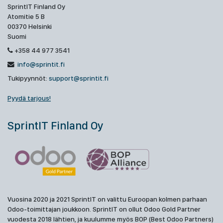
SprintIT Finland Oy
Atomitie 5 B
00370 Helsinki
Suomi
+358 44 977 3541
info@sprintit.fi
Tukipyynnöt:
support@sprintit.fi
Pyydä tarjous!
SprintIT Finland Oy
Vuosina 2020 ja 2021 SprintIT on valittu Euroopan kolmen parhaan
Odoo-toimittajan joukkoon. SprintIT on ollut Odoo Gold Partner
vuodesta 2018 lähtien, ja kuulumme myös BOP (Best Odoo Partners)