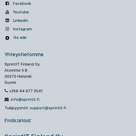
Facebook
Youtube
Linkedin
Instagram
Ite wiki
Yhteystietomme
SprintIT Finland Oy
Atomitie 5 B
00370 Helsinki
Suomi
+358 44 977 3541
info@sprintit.fi
Tukipyynnöt:
support@sprintit.fi
Pyydä tarjous!