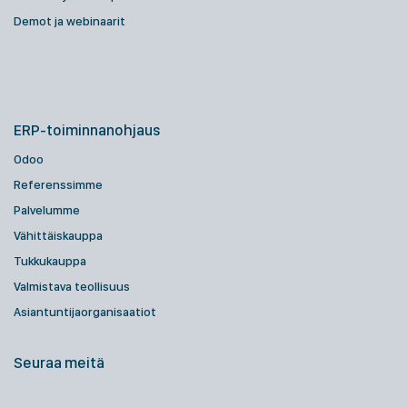
Demot ja webinaarit
ERP-toiminnanohjaus
Odoo
Referenssimme
Palvelumme
Vähittäiskauppa
Tukkukauppa
Valmistava teollisuus
Asiantuntijaorganisaatiot
Seuraa meitä