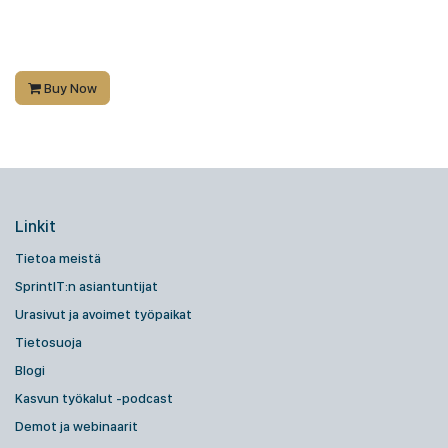
Buy Now
Linkit
Tietoa meistä
SprintIT:n asiantuntijat
Urasivut ja avoimet työpaikat
Tietosuoja
Blogi
Kasvun työkalut -podcast
Demot ja webinaarit