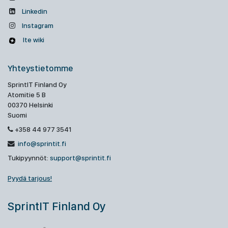
Linkedin
Instagram
Ite wiki
Yhteystietomme
SprintIT Finland Oy
Atomitie 5 B
00370 Helsinki
Suomi
+358 44 977 3541
info@sprintit.fi
Tukipyynnöt:
support@sprintit.fi
Pyydä tarjous!
SprintIT Finland Oy