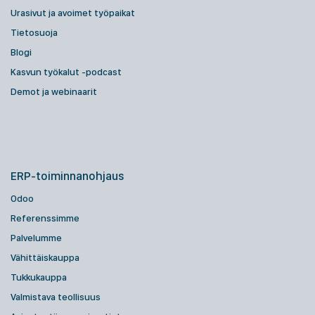
Urasivut ja avoimet työpaikat
Tietosuoja
Blogi
Kasvun työkalut -podcast
Demot ja webinaarit
ERP-toiminnanohjaus
Odoo
Referenssimme
Palvelumme
Vähittäiskauppa
Tukkukauppa
Valmistava teollisuus