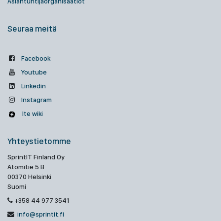
Asiantuntijaorganisaatiot
Seuraa meitä
Facebook
Youtube
Linkedin
Instagram
Ite wiki
Yhteystietomme
SprintIT Finland Oy
Atomitie 5 B
00370 Helsinki
Suomi
+358 44 977 3541
info@sprintit.fi