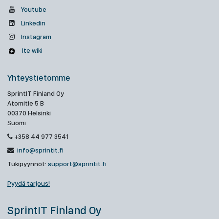
Youtube
Linkedin
Instagram
Ite wiki
Yhteystietomme
SprintIT Finland Oy
Atomitie 5 B
00370 Helsinki
Suomi
+358 44 977 3541
info@sprintit.fi
Tukipyynnöt:
support@sprintit.fi
Pyydä tarjous!
SprintIT Finland Oy