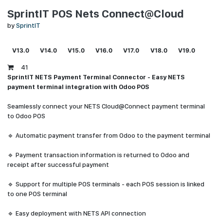
SprintIT POS Nets Connect@Cloud
by
SprintIT
V13.0
V14.0
V15.0
V16.0
V17.0
V18.0
V19.0
41
SprintIT NETS Payment Terminal Connector - Easy NETS
payment terminal integration with Odoo POS
Seamlessly connect your NETS Cloud@Connect payment terminal
to Odoo POS
🔹 Automatic payment transfer from Odoo to the payment terminal
🔹 Payment transaction information is returned to Odoo and
receipt after successful payment
🔹 Support for multiple POS terminals - each POS session is linked
to one POS terminal
🔹 Easy deployment with NETS API connection