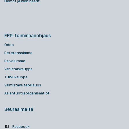
Demot ja webinaarit
ERP-toiminnanohjaus
Odoo
Referenssimme
Palvelumme
Vähittäiskauppa
Tukkukauppa
Valmistava teollisuus
Asiantuntijaorganisaatiot
Seuraa meitä
Facebook