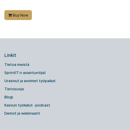
Buy Now
Linkit
Tietoa meistä
SprintIT:n asiantuntijat
Urasivut ja avoimet työpaikat
Tietosuoja
Blogi
Kasvun työkalut -podcast
Demot ja webinaarit