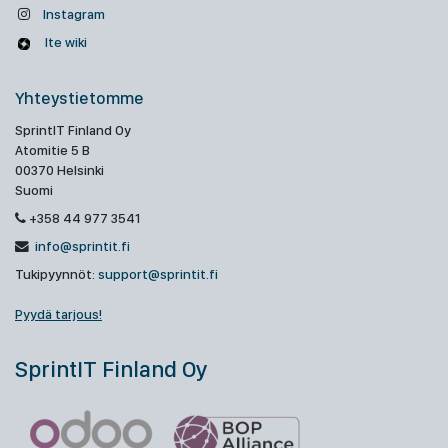
Instagram
Ite wiki
Yhteystietomme
SprintIT Finland Oy
Atomitie 5 B
00370 Helsinki
Suomi
+358 44 977 3541
info@sprintit.fi
Tukipyynnöt:
support@sprintit.fi
Pyydä tarjous!
SprintIT Finland Oy