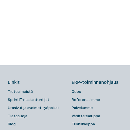
Linkit
ERP-toiminnanohjaus
Tietoa meistä
Odoo
SprintIT:n asiantuntijat
Referenssimme
Urasivut ja avoimet työpaikat
Palvelumme
Tietosuoja
Vähittäiskauppa
Blogi
Tukkukauppa