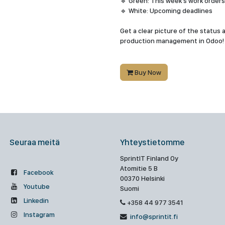
🔹 Green: This week's work orders
🔹 White: Upcoming deadlines
Get a clear picture of the status
production management in Odoo!
Buy Now
Seuraa meitä
Yhteystietomme
SprintIT Finland Oy
Atomitie 5 B
Facebook
00370 Helsinki
Youtube
Suomi
Linkedin
+358 44 977 3541
Instagram
info@sprintit.fi