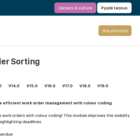
Careers & culture
Pyydä tarjous
Ota yhteyttä
der Sorting
0
V14.0
V15.0
V16.0
V17.0
V18.0
V19.0
e efficient work order management with colour coding
 work orders with colour coding! This module improves the visibility
highlighting deadlines.
overdue