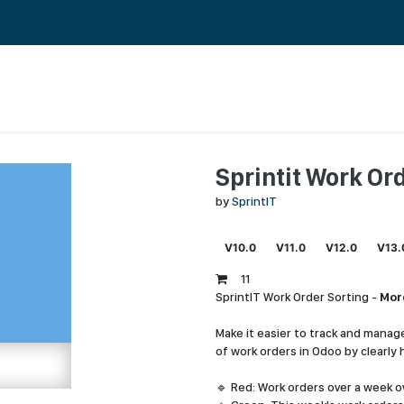
 ERP TOIMINNANOHJAUS
REFERENSSIT
BLOGI
MEILLE TÖIHIN
Sprintit Work Or
by
SprintIT
V10.0
V11.0
V12.0
V13.
11
SprintIT Work Order Sorting -
Mor
Make it easier to track and manage
of work orders in Odoo by clearly 
🔹 Red: Work orders over a week 