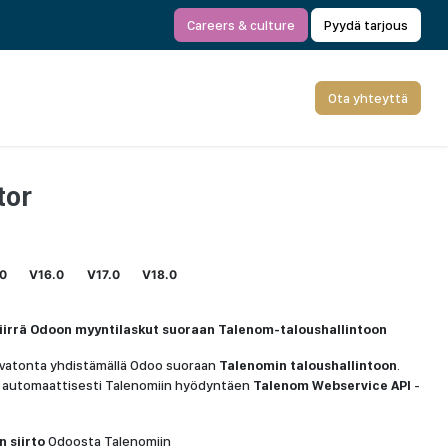
Careers & culture
Pyydä tarjous
Ota yhteyttä
tor
.0
V16.0
V17.0
V18.0
iirrä Odoon myyntilaskut suoraan Talenom-taloushallintoon
aivatonta yhdistämällä Odoo suoraan
Talenomin taloushallintoon
.
t automaattisesti Talenomiin hyödyntäen
Talenom Webservice API
-
 siirto
Odoosta Talenomiin