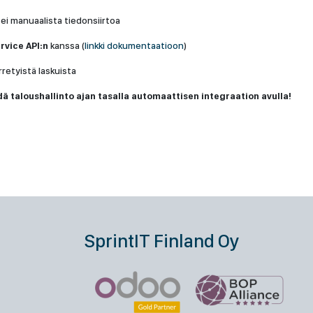
ei manuaalista tiedonsiirtoa
vice API:n
kanssa (
linkki dokumentaatioon
)
rretyistä laskuista
ä taloushallinto ajan tasalla automaattisen integraation avulla!
SprintIT Finland Oy