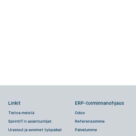
Linkit
ERP-toiminnanohjaus
Tietoa meistä
Odoo
SprintIT:n asiantuntijat
Referenssimme
Urasivut ja avoimet työpaikat
Palvelumme