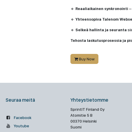
🔹
Reaaliaikainen synkronointi
– 
🔹
Yhteensopiva Talenom Webser
🔹
Selkeä hallinta ja seuranta
sii
Tehosta laskutusprosessia ja pid
Buy Now
Seuraa meitä
Yhteystietomme
SprintIT Finland Oy
Atomitie 5 B
Facebook
00370 Helsinki
Youtube
Suomi