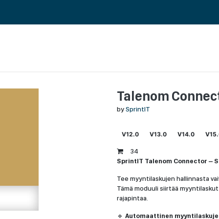
 ERP TOIMINNANOHJAUS
REFERENSSIT
BLOGI
MEILLE TÖIHIN
Talenom Connec
by
SprintIT
V12.0
V13.0
V14.0
V15
34
SprintIT Talenom Connector – S
Tee myyntilaskujen hallinnasta v
Tämä moduuli siirtää myyntilasku
rajapintaa.
🔹
Automaattinen myyntilaskujen