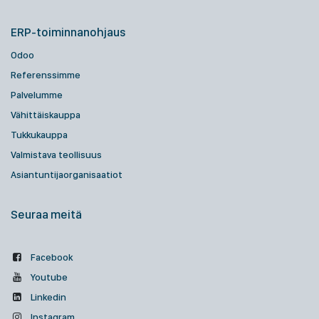
ERP-toiminnanohjaus
Odoo
Referenssimme
Palvelumme
Vähittäiskauppa
Tukkukauppa
Valmistava teollisuus
Asiantuntijaorganisaatiot
Seuraa meitä
Facebook
Youtube
Linkedin
Instagram