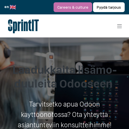
Siirry sisältöön
en
Careers & culture
Pyydä tarjous
Laa­duk­kai­ta li­sä­mo­
duu­lei­ta Odoo­seen ​
Tarvitsetko apua Odoon
käyttöönotossa? Ota yhteyttä
asiantunteviin konsultteihimme!