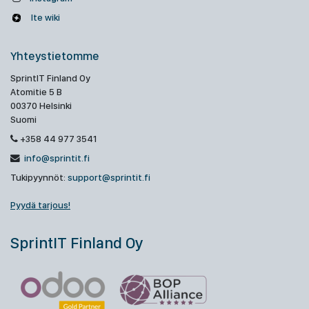
Ite wiki
Yhteystietomme
SprintIT Finland Oy
Atomitie 5 B
00370 Helsinki
Suomi
+358 44 977 3541
info@sprintit.fi
Tukipyynnöt:
support@sprintit.fi
Pyydä tarjous!
SprintIT Finland Oy