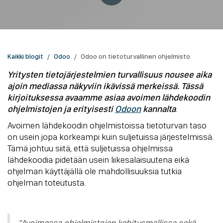
Kaikki blogit
Odoo
Odoo on tietoturvallinen ohjelmisto
Yritysten tietojärjestelmien turvallisuus nousee aika
ajoin mediassa näkyviin ikävissä merkeissä. Tässä
kirjoituksessa avaamme asiaa avoimen lähdekoodin
ohjelmistojen ja erityisesti
Odoon
kannalta
.
Avoimen lähdekoodin ohjelmistoissa tietoturvan taso
on usein jopa korkeampi kuin suljetuissa järjestelmissä.
Tämä johtuu siitä, että suljetuissa ohjelmissa
lähdekoodia pidetään usein liikesalaisuutena eikä
ohjelman käyttäjällä ole mahdollisuuksia tutkia
ohjelman toteutusta.
“Avoimessa ohjelmistojen kehitysmallissa sekä