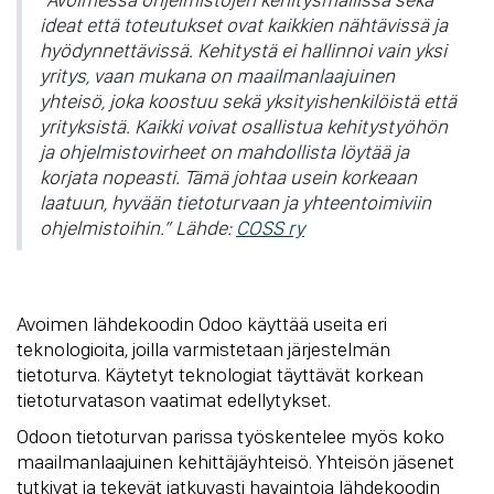
ideat että toteutukset ovat kaikkien nähtävissä ja
hyödynnettävissä. Kehitystä ei hallinnoi vain yksi
yritys, vaan mukana on maailmanlaajuinen
yhteisö, joka koostuu sekä yksityishenkilöistä että
yrityksistä. Kaikki voivat osallistua kehitystyöhön
ja ohjelmistovirheet on mahdollista löytää ja
korjata nopeasti. Tämä johtaa usein korkeaan
laatuun, hyvään tietoturvaan ja yhteentoimiviin
ohjelmistoihin.” Lähde:
COSS ry
Avoimen lähdekoodin Odoo käyttää useita eri
teknologioita, joilla varmistetaan järjestelmän
tietoturva. Käytetyt teknologiat täyttävät korkean
tietoturvatason vaatimat edellytykset.
Odoon tietoturvan parissa työskentelee myös koko
maailmanlaajuinen kehittäjäyhteisö. Yhteisön jäsenet
tutkivat ja tekevät jatkuvasti havaintoja lähdekoodin