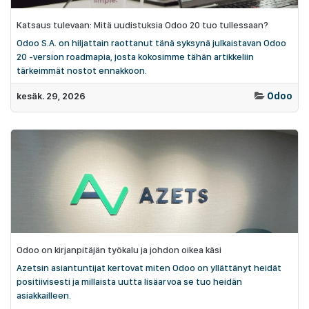
Katsaus tulevaan: Mitä uudistuksia Odoo 20 tuo tullessaan?
Odoo S.A. on hiljattain raottanut tänä syksynä julkaistavan Odoo
20 -version roadmapia, josta kokosimme tähän artikkeliin
tärkeimmät nostot ennakkoon.
kesäk. 29, 2026
Odoo
Odoo on kirjanpitäjän työkalu ja johdon oikea käsi
Azetsin asiantuntijat kertovat miten Odoo on yllättänyt heidät
positiivisesti ja millaista uutta lisäarvoa se tuo heidän
asiakkailleen.