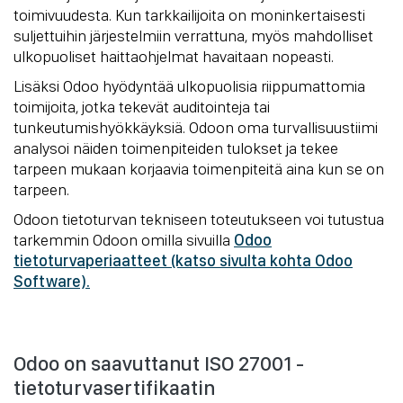
toimivuudesta. Kun tarkkailijoita on moninkertaisesti
suljettuihin järjestelmiin verrattuna, myös mahdolliset
ulkopuoliset haittaohjelmat havaitaan nopeasti.
Lisäksi Odoo hyödyntää ulkopuolisia riippumattomia
toimijoita, jotka tekevät auditointeja tai
tunkeutumishyökkäyksiä. Odoon oma turvallisuustiimi
analysoi näiden toimenpiteiden tulokset ja tekee
tarpeen mukaan korjaavia toimenpiteitä aina kun se on
tarpeen.
Odoon tietoturvan tekniseen toteutukseen voi tutustua
tarkemmin Odoon omilla sivuilla
Odoo
tietoturvaperiaatteet (katso sivulta kohta Odoo
Software).
Odoo on saavuttanut ISO 27001 -
tietoturvasertifikaatin