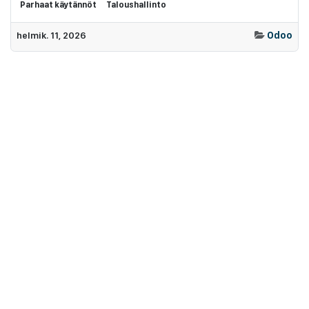
Parhaat käytännöt
Taloushallinto
helmik. 11, 2026
Odoo
Odoo 19 uutuudet: Tekoäly ja parantunut käytettävyys
tehostavat suomalaisten yritysten arkea
Odoo 19 tuo tekoälyn aidosti osaksi yrityksen arkea. Lue tästä
blogista SprintIT:n asiantuntijoiden tiivistelmä Odoo 19:n
parhaista paloista.
Parhaat käytännöt
helmik. 10, 2026
Odoo