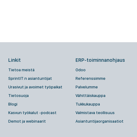
Linkit
ERP-toiminnanohjaus
Tietoa meistä
Odoo
SprintIT:n asiantuntijat
Referenssimme
Urasivut ja avoimet työpaikat
Palvelumme
Tietosuoja
Vähittäiskauppa
Blogi
Tukkukauppa
Kasvun työkalut -podcast
Valmistava teollisuus
Demot ja webinaarit
Asiantuntijaorganisaatiot