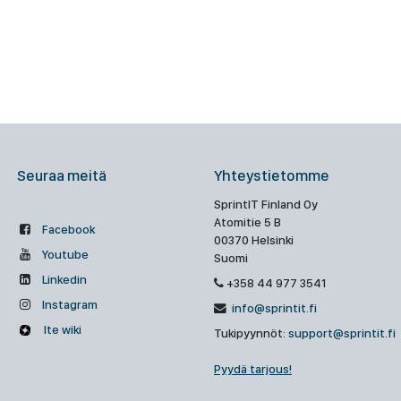
Seuraa meitä
Yhteystietomme
SprintIT Finland Oy
Atomitie 5 B
Facebook
00370 Helsinki
Youtube
Suomi
Linkedin
+358 44 977 3541
Instagram
info@sprintit.fi
Ite wiki
Tukipyynnöt:
support@sprintit.fi
Pyydä tarjous!