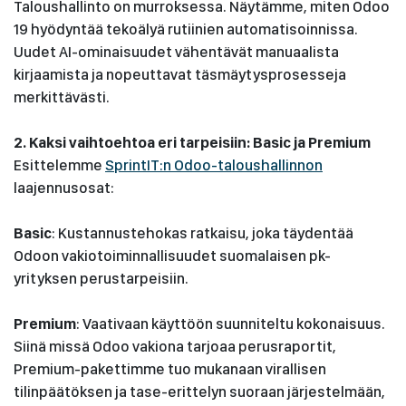
Taloushallinto on murroksessa. Näytämme, miten Odoo
19 hyödyntää tekoälyä rutiinien automatisoinnissa.
Uudet AI-ominaisuudet vähentävät manuaalista
kirjaamista ja nopeuttavat täsmäytysprosesseja
merkittävästi.
2. Kaksi vaihtoehtoa eri tarpeisiin: Basic ja Premium
Esittelemme
SprintIT:n Odoo-taloushallinnon
laajennusosat:
Basic
: Kustannustehokas ratkaisu, joka täydentää
Odoon vakiotoiminnallisuudet suomalaisen pk-
yrityksen perustarpeisiin.
Premium
: Vaativaan käyttöön suunniteltu kokonaisuus.
Siinä missä Odoo vakiona tarjoaa perusraportit,
Premium-pakettimme tuo mukanaan virallisen
tilinpäätöksen ja tase-erittelyn suoraan järjestelmään,