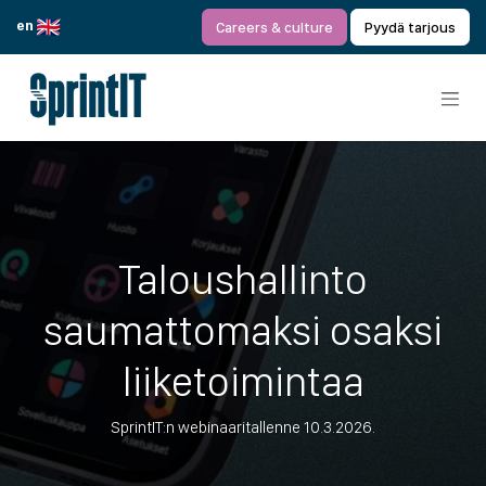
Siirry sisältöön
en
Careers & culture
Pyydä tarjous
Taloushallinto
saumattomaksi osaksi
liiketoimintaa
SprintIT:n webinaaritallenne 10.3.2026.