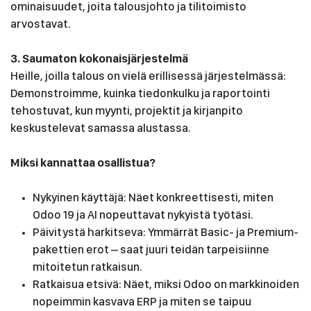
ominaisuudet, joita talousjohto ja tilitoimisto
arvostavat.
3. Saumaton kokonaisjärjestelmä
Heille, joilla talous on vielä erillisessä järjestelmässä:
Demonstroimme, kuinka tiedonkulku ja raportointi
tehostuvat, kun myynti, projektit ja kirjanpito
keskustelevat samassa alustassa.
Miksi kannattaa osallistua?
Nykyinen käyttäjä: Näet konkreettisesti, miten
Odoo 19 ja AI nopeuttavat nykyistä työtäsi.
Päivitystä harkitseva: Ymmärrät Basic- ja Premium-
pakettien erot – saat juuri teidän tarpeisiinne
mitoitetun ratkaisun.
Ratkaisua etsivä: Näet, miksi Odoo on markkinoiden
nopeimmin kasvava ERP ja miten se taipuu