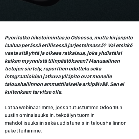
Pyöritätkö liiketoimintaa jo Odoossa, mutta kirjanpito
laahaa perässä erillisessä järjestelmässä? Vai etsitkö
vasta sitä yhtä ja oikeaa ratkaisua, joka yhdistäisi
kaiken myynnistä tilinpäätökseen? Manuaalinen
tietojen siirtely, raporttien odottelu sekä
integraatioiden jatkuva ylläpito ovat monelle
taloushallinnon ammattilaiselle arkipäivää. Sen ei
kuitenkaan tarvitse olla.
Lataa webinaarimme, jossa tutustumme Odoo 19:n
uusiin ominaisuuksiin, tekoälyn tuomiin
mahdollisuuksiin sekä uudistuneisiin taloushallinnon
paketteihimme.