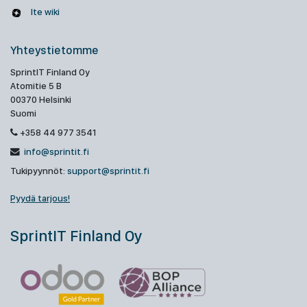
Ite wiki
Yhteystietomme
SprintIT Finland Oy
Atomitie 5 B
00370 Helsinki
Suomi
+358 44 977 3541
info@sprintit.fi
Tukipyynnöt:
support@sprintit.fi
Pyydä tarjous!
SprintIT Finland Oy