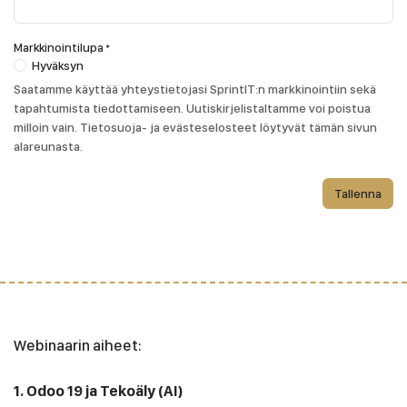
Markkinointilupa
*
Hyväksyn
Saatamme käyttää yhteystietojasi SprintIT:n markkinointiin sekä
tapahtumista tiedottamiseen. Uutiskirjelistaltamme voi poistua
milloin vain. Tietosuoja- ja evästeselosteet löytyvät tämän sivun
alareunasta.
Tallenna
Webinaarin aiheet:
1. Odoo 19 ja Tekoäly (AI)