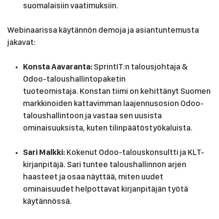
suomalaisiin vaatimuksiin.
Webinaarissa käytännön demoja ja asiantuntemusta
jakavat:
Konsta Aavaranta:
SprintIT:n talousjohtaja &
Odoo-taloushallintopaketin
tuoteomistaja. Konstan tiimi on kehittänyt Suomen
markkinoiden kattavimman laajennusosion Odoo-
taloushallintoon ja vastaa sen uusista
ominaisuuksista, kuten tilinpäätöstyökaluista.
Sari Malkki:
Kokenut Odoo-talouskonsultti ja KLT-
kirjanpitäjä. Sari tuntee taloushallinnon arjen
haasteet ja osaa näyttää, miten uudet
ominaisuudet helpottavat kirjanpitäjän työtä
käytännössä.