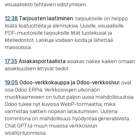
visuaalisesti tehtävien edistymisen.
12:38
Tarjousten laatiminen
: tarjoukselle on helppo
lisätä lisätuotteita ja alennuksia. Uusille, visuaalisille
PDF-muotoisille tarjouksille liität tuotekuvat ja
liitetiedostot. Laskuja voidaan luoda ja lähettää
massoissa.
17:35
Asiakasportaalista
asiakas näkee kaiken omaan
asiakkuuteen liittyvät tiedot.
19:05
Odoo-verkkokauppa ja Odoo-verkkosivu
t ovat
osa Odoo ERPiä. Verkkosivujen ulkonäön
muokkaamiseen on tullut paljon uusia mahdollisuuksia.
Odoo tukee nyt kuvissa WebP-formaattia, mikä
varmistaa saittien nopean latautumisen. Uutena
toimintona on mahdollisuus hyödyntää generatiivista
Chat GPT:tä muun muassa verkkosivun
sisällönluonnissa.