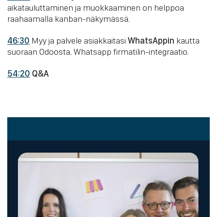
aikatauluttaminen ja muokkaaminen on helppoa
raahaamalla kanban-näkymässä.
46:30
Myy ja palvele asiakkaitasi
WhatsAppin
kautta
suoraan Odoosta. Whatsapp firmatilin-integraatio.
54:20
Q&A