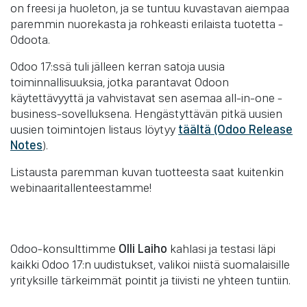
on freesi ja huoleton, ja se tuntuu kuvastavan aiempaa
paremmin nuorekasta ja rohkeasti erilaista tuotetta -
Odoota.
Odoo 17:ssä tuli jälleen kerran satoja uusia
toiminnallisuuksia, jotka parantavat Odoon
käytettävyyttä ja vahvistavat sen asemaa all-in-one -
business-sovelluksena. Hengästyttävän pitkä uusien
uusien toimintojen listaus löytyy
täältä (Odoo Release
Notes
).
Listausta paremman kuvan tuotteesta saat kuitenkin
webinaaritallenteestamme!
Odoo-konsulttimme
Olli Laiho
kahlasi ja testasi läpi
kaikki Odoo 17:n uudistukset, valikoi niistä suomalaisille
yrityksille tärkeimmät pointit ja tiivisti ne yhteen tuntiin.