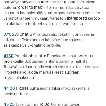
ostotäydennykset, automaattiset tulostukset. Aivan
uutena
“order to max”
- toiminne, mikä päivittää
tilausten kappalemäärät automaattisesti sen hetkisen
varastotilanteen mukaan. Varaston
ikäraportti
kertoo,
kuinka kauan tuotteet ovat olleet varastossa.
37:55
AI Chat GPT
integraatio tekstin luomiseen ja
editointiin. Toiminne on kätevä muun muassa
asiakaspalvelu-chatin operoijille..
41:30
Projektinhallinta:
Ennakkomaksut onnistuu
projekteille. Subtaskien entistä parempi hallinta.
Tehtävät voidaan luoda esimerkiksi viikoittain toistuviksi.
Projekteja voi luoda manuaalisesti suoraan
myyntitilaukselta.
44:00
HR:ssä
uutta esimerkiksi ylityölaskenta ja
ansioluettelot
45:25
Taskit on nyt
To Do
. Omien tehtävien