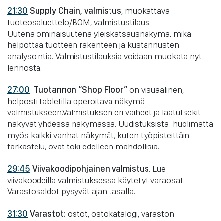
21:30
Supply Chain, valmistus
, muokattava
tuoteosaluettelo/BOM, valmistustilaus.
Uutena ominaisuutena yleiskatsausnäkymä, mikä
helpottaa tuotteen rakenteen ja kustannusten
analysointia. Valmistustilauksia voidaan muokata nyt
lennosta.
27:00
Tuotannon
“Shop Floor”
on visuaalinen,
helposti tabletilla operoitava näkymä
valmistukseen.Valmistuksen eri vaiheet ja laatutsekit
näkyvät yhdessä näkymässä. Uudistuksista huolimatta
myös kaikki vanhat näkymät, kuten työpisteittäin
tarkastelu, ovat toki edelleen mahdollisia.
29:45
Viivakoodipohjainen valmistus
. Lue
viivakoodeilla valmistuksessa käytetyt varaosat.
Varastosaldot pysyvät ajan tasalla.
31:30
Varastot:
ostot, ostokatalogi, varaston