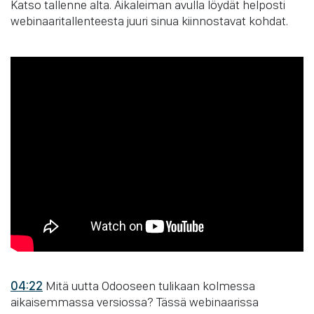
Katso tallenne alta. Aikaleiman avulla löydät helposti
webinaaritallenteesta juuri sinua kiinnostavat kohdat.
04:22
Mitä uutta Odooseen tulikaan kolmessa
aikaisemmassa versiossa? Tässä webinaarissa