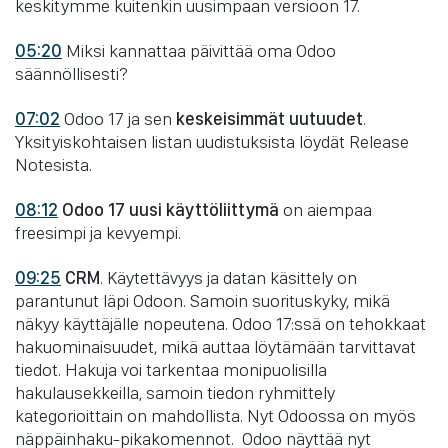
keskitymme kuitenkin uusimpaan versioon 17.
05:20
Miksi kannattaa päivittää oma Odoo
säännöllisesti?
07:02
Odoo 17 ja sen
keskeisimmät uutuudet
.
Yksityiskohtaisen listan uudistuksista löydät Release
Notesista.
08:12
Odoo 17 uusi käyttöliittymä
on aiempaa
freesimpi ja kevyempi.
09:25
CRM
. Käytettävyys ja datan käsittely on
parantunut läpi Odoon. Samoin suorituskyky, mikä
näkyy käyttäjälle nopeutena. Odoo 17:ssä on tehokkaat
hakuominaisuudet, mikä auttaa löytämään tarvittavat
tiedot. Hakuja voi tarkentaa monipuolisilla
hakulausekkeilla, samoin tiedon ryhmittely
kategorioittain on mahdollista. Nyt Odoossa on myös
näppäinhaku-pikakomennot. Odoo näyttää nyt