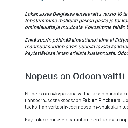
Lokakuussa Belgiassa lanseerattu versio 16 t
tehotiimimme matkusti paikan päälle ja toi kot
ominaisuutta ja muutosta. Kokosimme tähän 
Ehkä suurin pöhinää aiheuttanut aihe ei liitt
monipuolisuuden aivan uudella tavalla kaikkien
käytettävissä ilman erillistä kustannusta. Odoo
Nopeus on Odoon valtti
Nopeus on nykypäivänä valttia ja sen parantamis
Lanseerausesityksessään
Fabien Pinckaers
, O
tueksi hän vertasi livedemossa myyntilaskun tuo
Käyttökokemuksen parantaminen tuo lisää nopeu