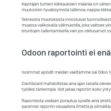
Käyttäjän turhien klikkauksien määrää on vähenn
muutosten hyväksymistä tallenna-nappia klikka
Teknisistä muutoksista innostuivat luonnollisesti
muassa valikoivalla välimuistilla, joka valitsee 
istuntojen tallentamisella vain jos oletusarvot 
Odoon raportointi ei en
Isoimmat aplodit meidän väeltämme sai Odoo 1
Dashboard mahdollistaa aina ajan tasalla olevie
työllesi tärkeimpiä. Voit jakaa raportin koko yrityks
Raporteista voidaan porautua syvälle aina yksitt
parannat raportin visuaalista ilmettä ja silmäiltä