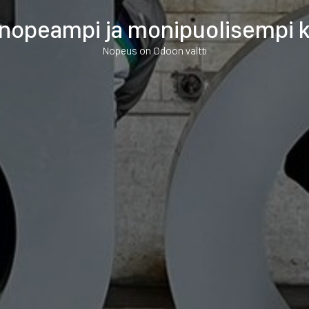
 nopeampi ja monipuolisempi k
Nopeus on Odoon valtti