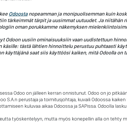
ekee
Odoosta
nopeamman ja monipuolisemman kuin kosk
iin tärkeimmät tärpit ja uusimmat uutuudet. Ja niitähän ri
blogiin oman porukkamme näkemyksen mielenkiintoisimm
ynyt Odoon uusiin ominaisuuksiin vaan uudistettuun hinno
 käsille: tästä lähtien hinnoittelu perustuu puhtaasti käy
n käyttäjänä saat siis käyttöösi kaiken, mitä Odoolla on tar
essa Odoo on jälleen kerran onnistunut. Odoo on jo pitkään r
doo S.A.n perustaja ja toimitusjohtaja, kuvaili Odoossa kaik
ttamiseen kuluvaa aikaa Odoossa ja SAPissa. Odoolla laskun 
tta työskentelyyn, mutta myös konepellin alla on tehty mi