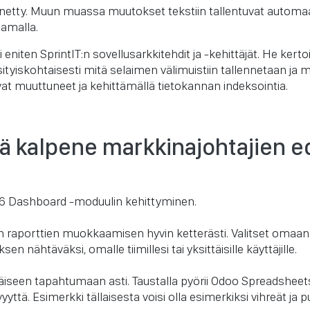
etty. Muun muassa muutokset tekstiin tallentuvat automaatti
amalla.
 eniten SprintIT:n sovellusarkkitehdit ja -kehittäjät. He ker
yksityiskohtaisesti mitä selaimen välimuistiin tallennetaan ja
ovat muuttuneet ja kehittämällä tietokannan indeksointia.
ää kalpene markkinajohtajien 
6 Dashboard -moduulin kehittyminen.
n raporttien muokkaamisen hyvin ketterästi. Valitset omaan 
en nähtäväksi, omalle tiimillesi tai yksittäisille käyttäjille.
äiseen tapahtumaan asti. Taustalla pyörii Odoo Spreadsheets, 
vyyttä. Esimerkki tällaisesta voisi olla esimerkiksi vihreät ja