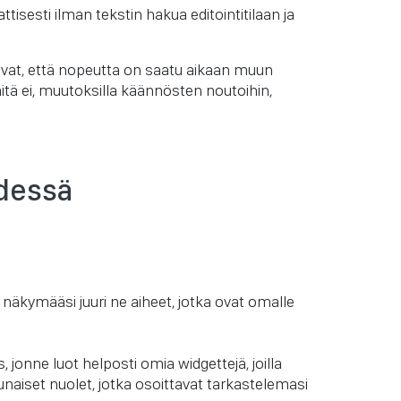
sesti ilman tekstin hakua editointitilaan ja
toivat, että nopeutta on saatu aikaan muun
 mitä ei, muutoksilla käännösten noutoihin,
edessä
näkymääsi juuri ne aiheet, jotka ovat omalle
jonne luot helposti omia widgettejä, joilla
 punaiset nuolet, jotka osoittavat tarkastelemasi