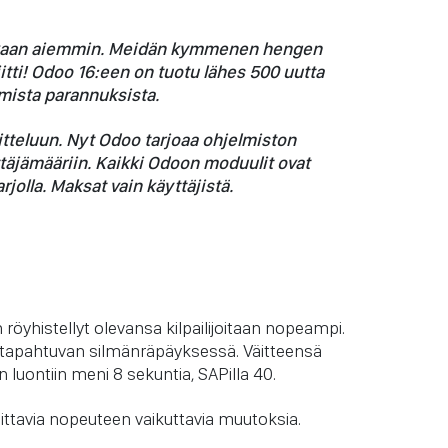
aan aiemmin. Meidän kymmenen hengen
itti! Odoo 16:een on tuotu lähes 500 uutta
ista parannuksista.
itteluun. Nyt Odoo tarjoaa ohjelmiston
ttäjämääriin. Kaikki Odoon moduulit ovat
jolla. Maksat vain käyttäjistä.
öyhistellyt olevansa kilpailijoitaan nopeampi.
en tapahtuvan silmänräpäyksessä. Väitteensä
luontiin meni 8 sekuntia, SAPilla 40.
ttavia nopeuteen vaikuttavia muutoksia.