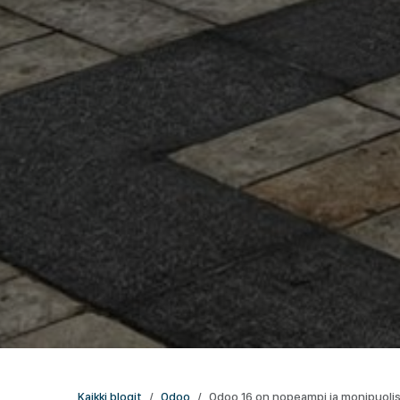
Kaikki blogit
Odoo
Odoo 16 on nopeampi ja monipuoli