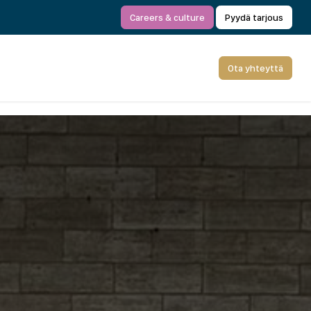
Careers & culture
Pyydä tarjous
Ota yhteyttä