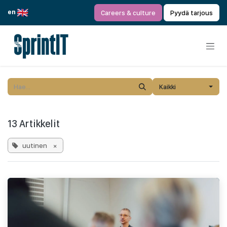
Siirry sisältöön
en
Careers & culture
Pyydä tarjous
Kaikki
13 Artikkelit
uutinen
×