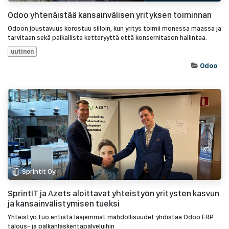
Odoo yhtenäistää kansainvälisen yrityksen toiminnan
Odoon joustavuus korostuu silloin, kun yritys toimii monessa maassa ja
tarvitaan sekä paikallista ketteryyttä että konsernitason hallintaa.
uutinen
Odoo
Sprintit Oy
SprintIT ja Azets aloittavat yhteistyön yritysten kasvun
ja kansainvälistymisen tueksi
Yhteistyö tuo entistä laajemmat mahdollisuudet yhdistää Odoo ERP
talous- ja palkanlaskentapalveluihin