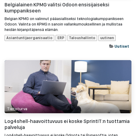
Belgialainen KPMG valitsi Odoon ensisijaiseksi
kumppanikseen
Belgian KPMG on valinnut pääasialliseksi teknologiakumppanikseen
Odoon. Valinta on KPMG:n sanoin vallankumouksellinen ja mullistaa
heidän kirjanpitäjiensä elämän.
Asiantuntijaorganisaatio
ERP
Taloushallinto
uutinen
Uutiset
Tietoturva
Log4shell-haavoittuvuus ei koske SprintIT:n tuottamia
palveluja
Log4shell-haavoittuvuus ei koske Odoota tai Pupesoftia, joten