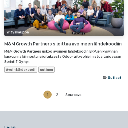
Yrityskauppa
M&M Growth Partners sijoittaa avoimeen lähdekoodiin
M&M Growth Partners uskoo avoimen lähdekoodin ERP:ien kysynnän
kasvuun ja kiinnostui sijoituksesta Odoo-yritysohjelmistoa tarjoavaan
SprintIT Oy:hyn.
Avoin lähdekoodi
uutinen
Uutiset
1
2
Seuraava
Linkit