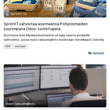
Sprintit Oy
SprintIT vahvistaa asemaansa Pohjoismaiden
suurimpana Odoo-toimittajana
Ruotsissa eräs kilpailueduistamme on kyky tarjota yrityksille
vaihtoehto, jossa myös taloushallinto hoidetaan tehokkaasti Odoolla.
ERP
uutinen
Uutiset
Odoo taloushallinto