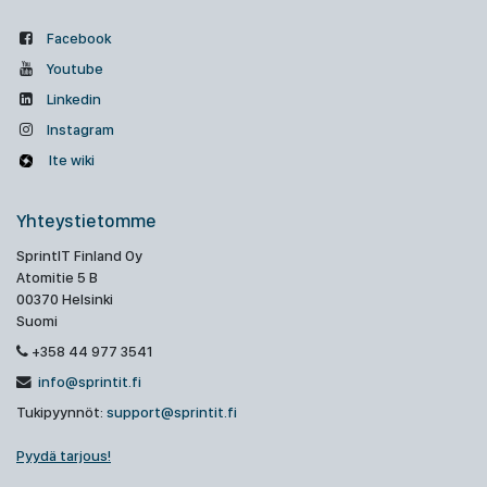
Facebook
Youtube
Linkedin
Instagram
Ite wiki
Yhteystietomme
SprintIT Finland Oy
Atomitie 5 B
00370 Helsinki
Suomi
+358 44 977 3541
info@sprintit.fi
Tukipyynnöt:
support@sprintit.fi
Pyydä tarjous!