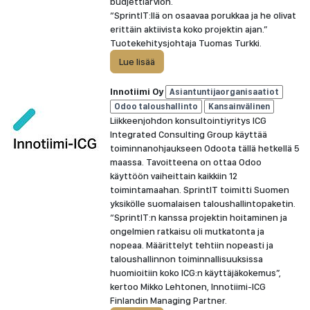
budjettiarvion.
“SprintIT:llä on osaavaa porukkaa ja he olivat
erittäin aktiivista koko projektin ajan.”
Tuotekehitysjohtaja Tuomas Turkki.
Lue lisää
Innotiimi Oy
Asiantuntijaorganisaatiot
Odoo taloushallinto
Kansainvälinen
Liikkeenjohdon konsultointiyritys ICG
Integrated Consulting Group käyttää
toiminnanohjaukseen Odoota tällä hetkellä 5
maassa. Tavoitteena on ottaa Odoo
käyttöön vaiheittain kaikkiin 12
toimintamaahan. SprintIT toimitti Suomen
yksikölle suomalaisen taloushallintopaketin.
“SprintIT:n kanssa projektin hoitaminen ja
ongelmien ratkaisu oli mutkatonta ja
nopeaa. Määrittelyt tehtiin nopeasti ja
taloushallinnon toiminnallisuuksissa
huomioitiin koko ICG:n käyttäjäkokemus”,
kertoo Mikko Lehtonen, Innotiimi-ICG
Finlandin Managing Partner.