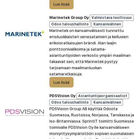
Lue lisää
Marinetek Group Oy
Valmistava teollisuus
Odoo taloushallinto
Kansainvälinen
Marinetek on kansainvälisesti tunnettu
ensiluokkaisten venesatamien ja kelluvien
erikoisratkaisujen brändi. Alan laajin
ponttoonivalikoima ja satama-
asiantuntijoiden verkosto ympäri maailman
takaavat sen, että Marinetek pystyy
tarjoamaan maailmanluokan
satamaratkaisuja.
Lue lisää
PDSVision Oy
Asiantuntijaorganisaatiot
Odoo taloushallinto
Kansainvälinen
PDSVision Group AB käyttää Odoota
Suomessa, Ruotsissa, Norjassa, Tanskassa ja
Iso-Britanniassa. SprintIT toimitti Suomessa
toimivalle PDSVision Oy:lle kansainväliseen
moniyritysympäristöön sopivan suomalaisen