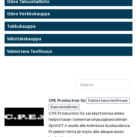
Odoo Taloushallinto
Odoo Verkkokauppa
Tukkukauppa
Vähittäiskauppa
Valmistava Teollisuus
CPE Production Oy
Valmistava teollisuus
Kansainvälinen
C.P.E Production Oy sai käyttöönsä arkea
helpottavan toiminnanohjausjärjestelmän
SprintIT:n avulla alle kolmessa kuukaudessa.
Projektin hinta jäi myös alle alkuperäisen