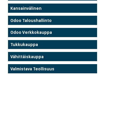
Kansainvälinen
Odoo Taloushallinto
Odoo Verkkokauppa
Tukkukauppa
Vähittäiskauppa
Valmistava Teollisuus