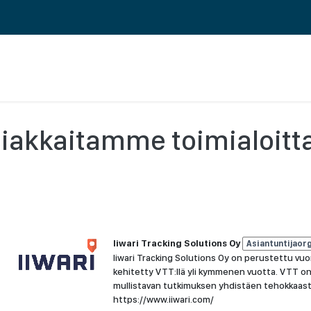
 ERP TOIMINNANOHJAUS
REFERENSSIT
BLOGI
MEILLE TÖIHIN
iakkaitamme toimialoitt
Iiwari Tracking Solutions Oy
Asiantuntijaor
Iiwari Tracking Solutions Oy on perustettu vuon
kehitetty VTT:llä yli kymmenen vuotta. VTT on 
mullistavan tutkimuksen yhdistäen tehokkaasti
https://www.iiwari.com/