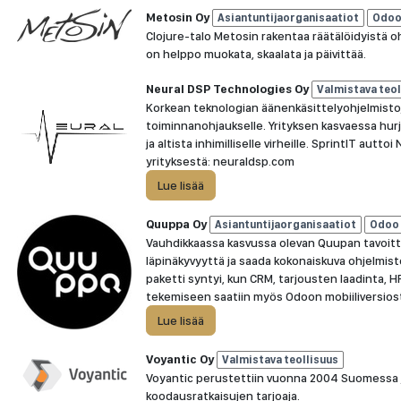
Metosin Oy
Asiantuntijaorganisaatiot
Odoo 
Clojure-talo Metosin rakentaa räätälöidyistä oh
on helppo muokata, skaalata ja päivittää.
Neural DSP Technologies Oy
Valmistava teol
Korkean teknologian äänenkäsittelyohjelmistoja 
toiminnanohjaukselle. Yrityksen kasvaessa hurja
ja altista inhimilliselle virheille. SprintIT aut
yrityksestä: neuraldsp.com
Lue lisää
Quuppa Oy
Asiantuntijaorganisaatiot
Odoo 
Vauhdikkaassa kasvussa olevan Quupan tavoitteen
läpinäkyvyyttä ja saada kokonaiskuva ohjelmisto
paketti syntyi, kun CRM, tarjousten laadinta, 
tekemiseen saatiin myös Odoon mobiiliversios
Lue lisää
Voyantic Oy
Valmistava teollisuus
Voyantic perustettiin vuonna 2004 Suomessa ja
koodausratkaisujen tarjoaja.