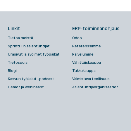
Linkit
ERP-toiminnanohjaus
Tietoa meistä
Odoo
SprintIT:n asiantuntijat
Referenssimme
Urasivut ja avoimet työpaikat
Palvelumme
Tietosuoja
Vähittäiskauppa
Blogi
Tukkukauppa
Kasvun työkalut -podcast
Valmistava teollisuus
Demot ja webinaarit
Asiantuntijaorganisaatiot