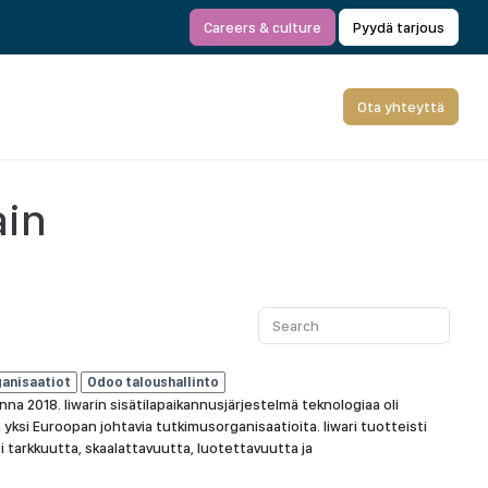
Careers & culture
Pyydä tarjous
Ota yhteyttä
ain
ganisaatiot
Odoo taloushallinto
na 2018. Iiwarin sisätilapaikannusjärjestelmä teknologiaa oli
yksi Euroopan johtavia tutkimusorganisaatioita. Iiwari tuotteisti
 tarkkuutta, skaalattavuutta, luotettavuutta ja