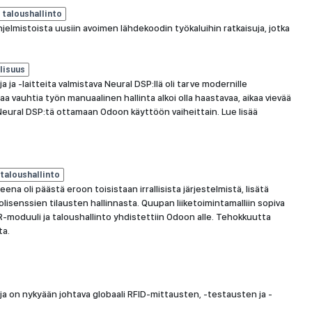
taloushallinto
jelmistoista uusiin avoimen lähdekoodin työkaluihin ratkaisuja, jotka
lisuus
ja -laitteita valmistava Neural DSP:llä oli tarve modernille
a vauhtia työn manuaalinen hallinta alkoi olla haastavaa, aikaa vievää
toi Neural DSP:tä ottamaan Odoon käyttöön vaiheittain. Lue lisää
taloushallinto
a oli päästä eroon toisistaan irrallisista järjestelmistä, lisätä
lisenssien tilausten hallinnasta. Quupan liiketoimintamalliin sopiva
HR-moduuli ja taloushallinto yhdistettiin Odoon alle. Tehokkuutta
ta.
 on nykyään johtava globaali RFID-mittausten, -testausten ja -