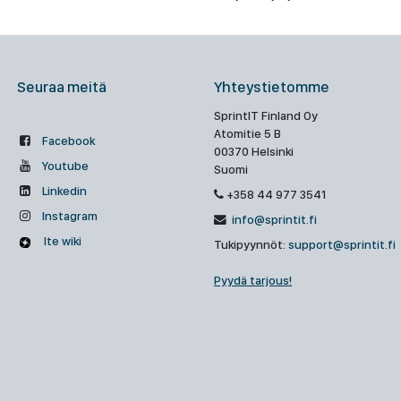
Seuraa meitä
Yhteystietomme
SprintIT Finland Oy
Atomitie 5 B
Facebook
00370 Helsinki
Youtube
Suomi
Linkedin
+358 44 977 3541
Instagram
info@sprintit.fi
Ite wiki
Tukipyynnöt:
support@sprintit.fi
Pyydä tarjous!