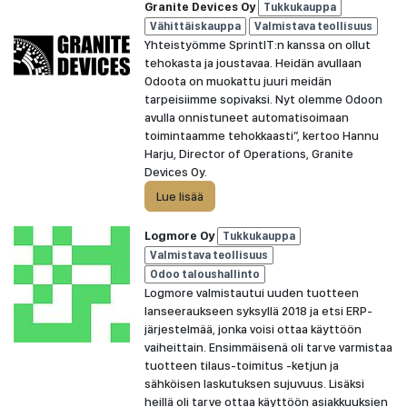
Granite Devices Oy
Tukkukauppa
Vähittäiskauppa
Valmistava teollisuus
Yhteistyömme SprintIT:n kanssa on ollut
tehokasta ja joustavaa. Heidän avullaan
Odoota on muokattu juuri meidän
tarpeisiimme sopivaksi. Nyt olemme Odoon
avulla onnistuneet automatisoimaan
toimintaamme tehokkaasti”, kertoo Hannu
Harju, Director of Operations, Granite
Devices Oy.
Lue lisää
Logmore Oy
Tukkukauppa
Valmistava teollisuus
Odoo taloushallinto
Logmore valmistautui uuden tuotteen
lanseeraukseen syksyllä 2018 ja etsi ERP-
järjestelmää, jonka voisi ottaa käyttöön
vaiheittain. Ensimmäisenä oli tarve varmistaa
tuotteen tilaus-toimitus -ketjun ja
sähköisen laskutuksen sujuvuus. Lisäksi
heillä oli tarve ottaa käyttöön asiakkuuksien