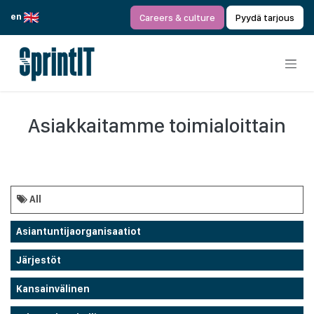
Siirry sisältöön
en
Careers & culture
Pyydä tarjous
Asiakkaitamme toimialoittain
All
Asiantuntijaorganisaatiot
Järjestöt
Kansainvälinen