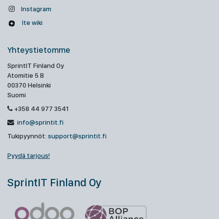
Instagram
Ite wiki
Yhteystietomme
SprintIT Finland Oy
Atomitie 5 B
00370 Helsinki
Suomi
+358 44 977 3541
info@sprintit.fi
Tukipyynnöt:
support@sprintit.fi
Pyydä tarjous!
SprintIT Finland Oy