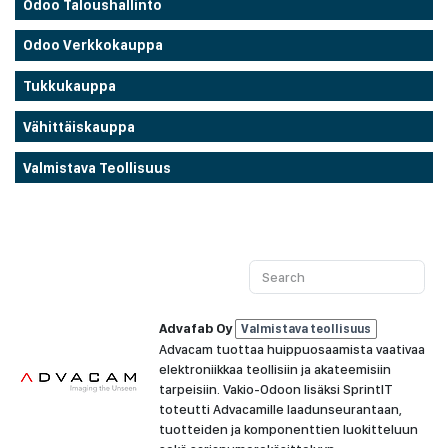
Odoo Taloushallinto
Odoo Verkkokauppa
Tukkukauppa
Vähittäiskauppa
Valmistava Teollisuus
Advafab Oy
Valmistava teollisuus
Advacam tuottaa huippuosaamista vaativaa
elektroniikkaa teollisiin ja akateemisiin
tarpeisiin. Vakio-Odoon lisäksi SprintIT
toteutti Advacamille laadunseurantaan,
tuotteiden ja komponenttien luokitteluun