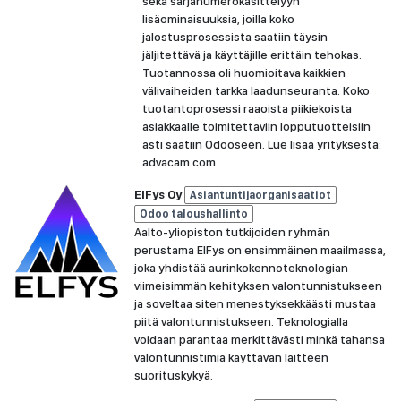
sekä sarjanumerokäsittelyyn
lisäominaisuuksia, joilla koko
jalostusprosessista saatiin täysin
jäljitettävä ja käyttäjille erittäin tehokas.
Tuotannossa oli huomioitava kaikkien
välivaiheiden tarkka laadunseuranta. Koko
tuotantoprosessi raaoista piikiekoista
asiakkaalle toimitettaviin lopputuotteisiin
asti saatiin Odooseen. Lue lisää yrityksestä:
advacam.com.
ElFys Oy
Asiantuntijaorganisaatiot
Odoo taloushallinto
Aalto-yliopiston tutkijoiden ryhmän
perustama ElFys on ensimmäinen maailmassa,
joka yhdistää aurinkokennoteknologian
viimeisimmän kehityksen valontunnistukseen
ja soveltaa siten menestyksekkäästi mustaa
piitä valontunnistukseen. Teknologialla
voidaan parantaa merkittävästi minkä tahansa
valontunnistimia käyttävän laitteen
suorituskykyä.