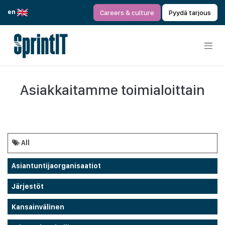
Siirry sisältöön
en
Careers & culture
Pyydä tarjous
Asiakkaitamme toimialoittain
All
Asiantuntijaorganisaatiot
Järjestöt
Kansainvälinen