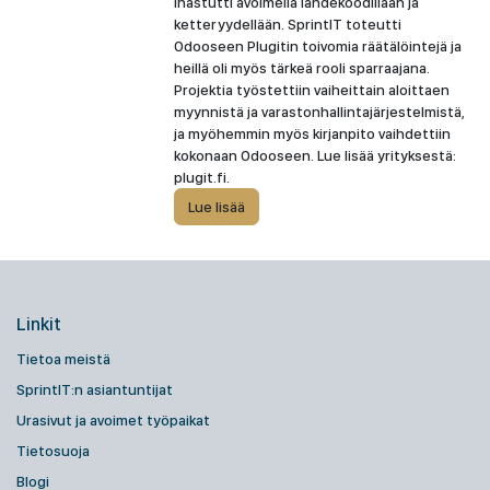
ihastutti avoimella lähdekoodillaan ja
ketteryydellään. SprintIT toteutti
Odooseen Plugitin toivomia räätälöintejä ja
heillä oli myös tärkeä rooli sparraajana.
Projektia työstettiin vaiheittain aloittaen
myynnistä ja varastonhallintajärjestelmistä,
ja myöhemmin myös kirjanpito vaihdettiin
kokonaan Odooseen. Lue lisää yrityksestä:
plugit.fi.
Lue lisää
Linkit
Tietoa meistä
SprintIT:n asiantuntijat
Urasivut ja avoimet työpaikat
Tietosuoja
Blogi