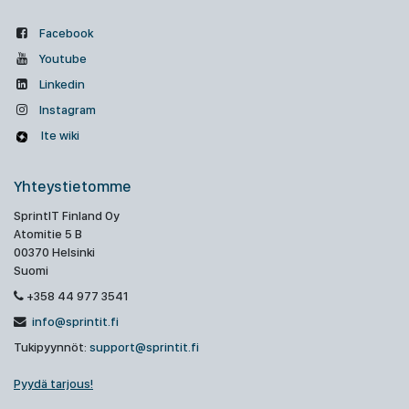
Facebook
Youtube
Linkedin
Instagram
Ite wiki
Yhteystietomme
SprintIT Finland Oy
Atomitie 5 B
00370 Helsinki
Suomi
+358 44 977 3541
info@sprintit.fi
Tukipyynnöt:
support@sprintit.fi
Pyydä tarjous!