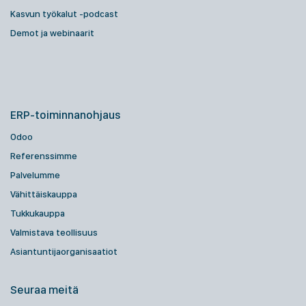
Kasvun työkalut -podcast
Demot ja webinaarit
ERP-toiminnanohjaus
Odoo
Referenssimme
Palvelumme
Vähittäiskauppa
Tukkukauppa
Valmistava teollisuus
Asiantuntijaorganisaatiot
Seuraa meitä