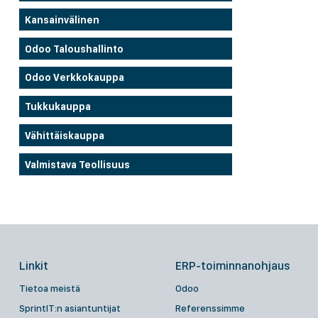
Kansainvälinen
Odoo Taloushallinto
Odoo Verkkokauppa
Tukkukauppa
Vähittäiskauppa
Valmistava Teollisuus
Linkit
ERP-toiminnanohjaus
Tietoa meistä
Odoo
SprintIT:n asiantuntijat
Referenssimme