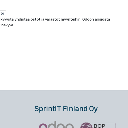
nto
 kyvystä yhdistää ostot ja varastot myynteihin. Odoon ansiosta
inäkyvä.
SprintIT Finland Oy