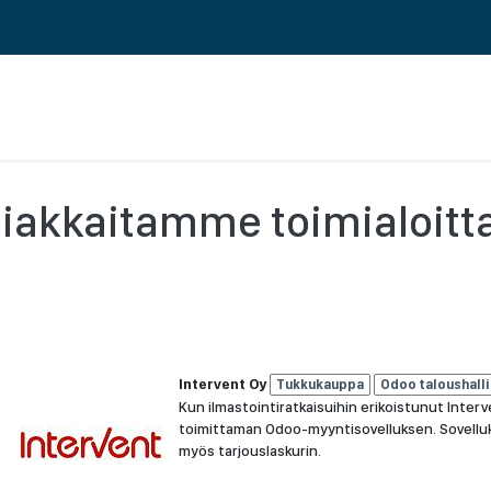
 ERP TOIMINNANOHJAUS
REFERENSSIT
BLOGI
MEILLE TÖIHIN
iakkaitamme toimialoitt
Intervent Oy
Tukkukauppa
Odoo taloushall
Kun ilmastointiratkaisuihin erikoistunut Interv
toimittaman Odoo-myyntisovelluksen. Sovellukse
myös tarjouslaskurin.