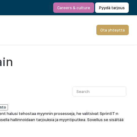
Careers & culture
Pyydä tarjous
Ota yhteyttä
ain
into
ent halusi tehostaa myynnin prosesseja, he valitsivat SprintIT:n
lla hallinnoidaan tarjouksia ja myyntiputkea. Sovellus se sisältää