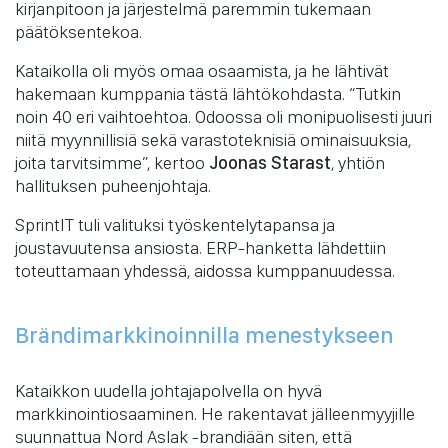
kirjanpitoon ja järjestelmä paremmin tukemaan
päätöksentekoa.
Kataikolla oli myös omaa osaamista, ja he lähtivät
hakemaan kumppania tästä lähtökohdasta. “Tutkin
noin 40 eri vaihtoehtoa. Odoossa oli monipuolisesti juuri
niitä myynnillisiä sekä varastoteknisiä ominaisuuksia,
joita tarvitsimme”, kertoo
Joonas Starast
, yhtiön
hallituksen puheenjohtaja.
SprintIT tuli valituksi työskentelytapansa ja
joustavuutensa ansiosta. ERP-hanketta lähdettiin
toteuttamaan yhdessä, aidossa kumppanuudessa.
Brändimarkkinoinnilla menestykseen
Kataikkon uudella johtajapolvella on hyvä
markkinointiosaaminen. He rakentavat jälleenmyyjille
suunnattua Nord Aslak -brandiään siten, että