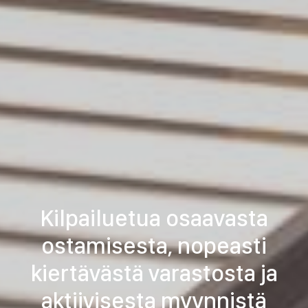
Kilpailuetua osaavasta
ostamisesta, nopeasti
kiertävästä varastosta ja
aktiivisesta myynnistä