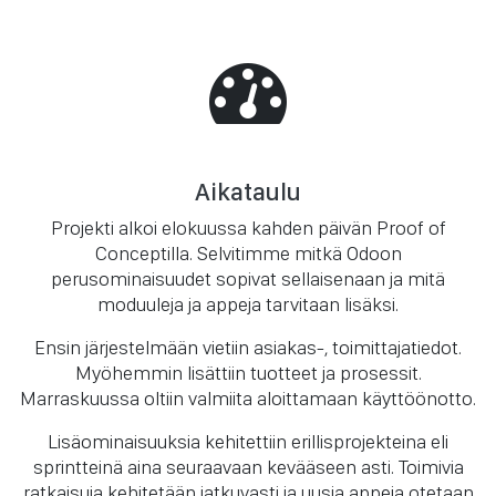
Aikataulu
Projekti alkoi elokuussa kahden päivän Proof of
Conceptilla. Selvitimme mitkä Odoon
perusominaisuudet sopivat sellaisenaan ja mitä
moduuleja ja appeja tarvitaan lisäksi.
Ensin järjestelmään vietiin asiakas-, toimittajatiedot.
Myöhemmin lisättiin tuotteet ja prosessit.
Marraskuussa oltiin valmiita aloittamaan käyttöönotto.
Lisäominaisuuksia kehitettiin erillisprojekteina eli
sprintteinä aina seuraavaan kevääseen asti. Toimivia
ratkaisuja kehitetään jatkuvasti ja uusia appeja otetaan