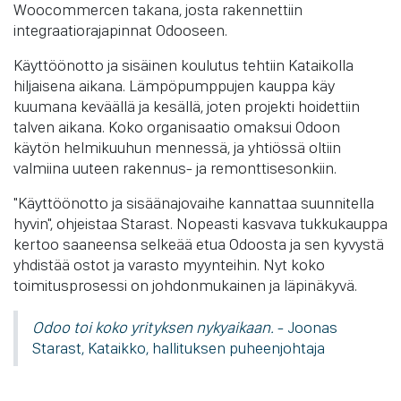
Woocommercen takana, josta rakennettiin
integraatiorajapinnat Odooseen.
Käyttöönotto ja sisäinen koulutus tehtiin Kataikolla
hiljaisena aikana. Lämpöpumppujen kauppa käy
kuumana keväällä ja kesällä, joten projekti hoidettiin
talven aikana. Koko organisaatio omaksui Odoon
käytön helmikuuhun mennessä, ja yhtiössä oltiin
valmiina uuteen rakennus- ja remonttisesonkiin.
"Käyttöönotto ja sisäänajovaihe kannattaa suunnitella
hyvin", ohjeistaa Starast. Nopeasti kasvava tukkukauppa
kertoo saaneensa selkeää etua Odoosta ja sen kyvystä
yhdistää ostot ja varasto myynteihin. Nyt koko
toimitusprosessi on johdonmukainen ja läpinäkyvä.
Odoo toi koko yrityksen nykyaikaan.
- Joonas
Starast, Kataikko, hallituksen puheenjohtaja