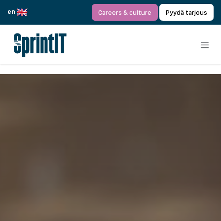
Siirry sisältöön
en
Careers & culture
Pyydä tarjous