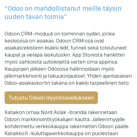
“Odoo on mahdollistanut meille täysin
uuden tavan toimia”
Odoon CRM-moduuli on toiminnan sydän, jonka
keskiössä on asiakas. Odoon CRM:ssä ovat
asiakasrekisterin lisäksi liidit, funneli sekä toteutuneet
kaupat ja vieläpä laskutuskin. App Storesta hankittiin
myös sähköistä uutiskirjettä varten oma appinsa.
Kauppojen jälkeen Odoossa hallinnoidaan myös
jälkimarkkinointi ja takuukorjaukset. Yhden ajantasaisen
Odoo-asiakaskortin takana on kaikki tarpeellinen tieto
.
Tutustu Odoon myyntisovellukseen
Kataikon omaa Nord Aslak -brandiä rakennetaan
Odoon markkinointityökalujen kautta. Jälleenmyyjille
kohdennettu verkkokauppa rakennettiin Odoon päälle.
Kataikko.fi -kuluttajaverkkokauppa on puolestaan