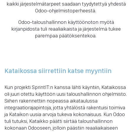
kaikki järjestelmätarpeet saadaan tyydytettyä yhdestä
Odoo-ohjelmistoperheestä.
Odoo-taloushallinnon käyttöönoton myötä
kirjanpidosta tuli reaaliaikaista ja järjestelmä tukee
parempaa päätöksentekoa.
Kataikossa siirrettiin katse myyntiin
Kun projekti SprintIT:n kanssa lähti käyntiin, Kataikossa
oli juuri otettu käyttöön uusi taloushallinnon ohjelmisto.
Siihen rakennettiin nopeassa aikataulussa
integraatiorajapintoja, jotta yhtälöstä rakentuisi toimiva
ja Kataikon uusia arvoja tukeva kokonaisuus. Kun Odoo
tuli tutuksi, Kataikko päätti siirtää taloushallinnon
kokonaan Odooseen, jolloin päästiin reaaliaikaiseen