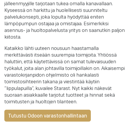
jälleenmyyjille tarjotaan tukea omalla kanavallaan.
Kyseessä on harkittu ja huolellisesti suunniteltu
palvelukonsepti, joka lopulta hyödyttää eniten
lämpöpumpun ostajaa ja omistajaa. Esimerkiksi
asennus- ja huoltopalvelusta yritys on saanutkin paljon
kiitosta.
Kataikko lähti uuteen nousuun haastamalla
merkittävästi itseään suurempia toimijoita. Yhtiössä
haluttiin, että käytettävissä on samat tulevaisuuden
työkalut, joita alan johtavilla toimijoillakin on. Aikaisempi
varastokirjanpidon ohjelmisto oli hankalasti
toimistosihteerin takana ja viestintää käytiin
”lippulapuilla”, kuvailee Starast. Nyt kaikki näkevät
suoraan asiakkaalle tarjotut tuotteet ja hinnat sekä
toimitusten ja huoltojen tilanteen.
Tutustu Odoon varastonhallintaan