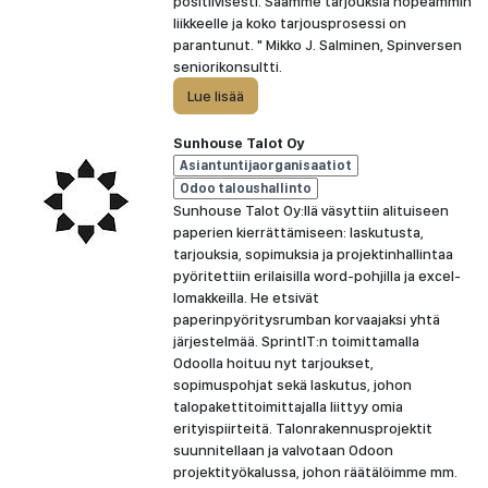
positiivisesti. Saamme tarjouksia nopeammin
liikkeelle ja koko tarjousprosessi on
parantunut. " Mikko J. Salminen, Spinversen
seniorikonsultti.
Lue lisää
Sunhouse Talot Oy
Asiantuntijaorganisaatiot
Odoo taloushallinto
Sunhouse Talot Oy:llä väsyttiin alituiseen
paperien kierrättämiseen: laskutusta,
tarjouksia, sopimuksia ja projektinhallintaa
pyöritettiin erilaisilla word-pohjilla ja excel-
lomakkeilla. He etsivät
paperinpyöritysrumban korvaajaksi yhtä
järjestelmää. SprintIT:n toimittamalla
Odoolla hoituu nyt tarjoukset,
sopimuspohjat sekä laskutus, johon
talopakettitoimittajalla liittyy omia
erityispiirteitä. Talonrakennusprojektit
suunnitellaan ja valvotaan Odoon
projektityökalussa, johon räätälöimme mm.