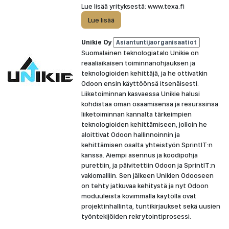
Lue lisää yrityksestä: www.texa.fi
Lue lisää
Unikie Oy
Asiantuntijaorganisaatiot
Suomalainen teknologiatalo Unikie on
reaaliaikaisen toiminnanohjauksen ja
teknologioiden kehittäjä, ja he ottivatkin
Odoon ensin käyttöönsä itsenäisesti.
Liiketoiminnan kasvaessa Unikie halusi
kohdistaa oman osaamisensa ja resurssinsa
liiketoiminnan kannalta tärkeimpien
teknologioiden kehittämiseen, jolloin he
aloittivat Odoon hallinnoinnin ja
kehittämisen osalta yhteistyön SprintIT:n
kanssa. Aiempi asennus ja koodipohja
purettiin, ja päivitettiin Odoon ja SprintIT:n
vakiomalliin. Sen jälkeen Unikien Odooseen
on tehty jatkuvaa kehitystä ja nyt Odoon
moduuleista kovimmalla käytöllä ovat
projektinhallinta, tuntikirjaukset sekä uusien
työntekijöiden rekrytointiprosessi.