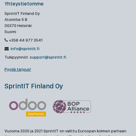
Yhteystietomme
SprintIT Finland Oy
Atomitie 5 B
00370 Helsinki
Suomi
+358 44 977 3541
info@sprintit.fi
Tukipyynnöt:
support@sprintit.fi
Pyydä tarjous!
SprintIT Finland Oy
Vuosina 2020 ja 2021 SprintIT on valittu Euroopan kolmen parhaan