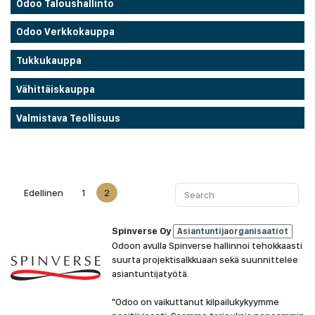
Odoo Taloushallinto
Odoo Verkkokauppa
Tukkukauppa
Vähittäiskauppa
Valmistava Teollisuus
Edellinen
1
2
Spinverse Oy
Asiantuntijaorganisaatiot
Odoon avulla Spinverse hallinnoi tehokkaasti
suurta projektisalkkuaan sekä suunnittelee
asiantuntijatyötä.
"Odoo on vaikuttanut kilpailukykyymme