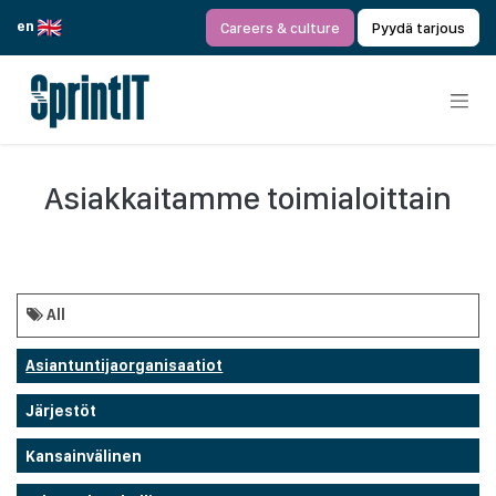
Siirry sisältöön
en
Careers & culture
Pyydä tarjous
Asiakkaitamme toimialoittain
All
Asiantuntijaorganisaatiot
Järjestöt
Kansainvälinen