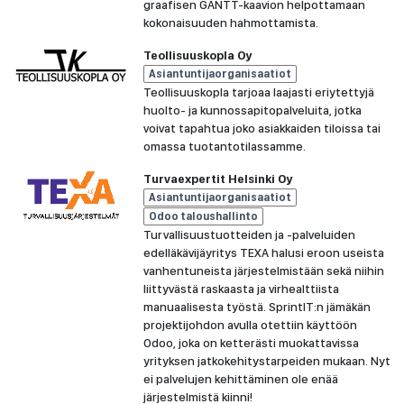
graafisen GANTT-kaavion helpottamaan
kokonaisuuden hahmottamista.
Teollisuuskopla Oy
Asiantuntijaorganisaatiot
Teollisuuskopla tarjoaa laajasti eriytettyjä
huolto- ja kunnossapitopalveluita, jotka
voivat tapahtua joko asiakkaiden tiloissa tai
omassa tuotantotilassamme.
Turvaexpertit Helsinki Oy
Asiantuntijaorganisaatiot
Odoo taloushallinto
Turvallisuustuotteiden ja -palveluiden
edelläkävijäyritys TEXA halusi eroon useista
vanhentuneista järjestelmistään sekä niihin
liittyvästä raskaasta ja virhealttiista
manuaalisesta työstä. SprintIT:n jämäkän
projektijohdon avulla otettiin käyttöön
Odoo, joka on ketterästi muokattavissa
yrityksen jatkokehitystarpeiden mukaan. Nyt
ei palvelujen kehittäminen ole enää
järjestelmistä kiinni!