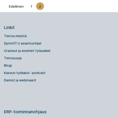
Edellinen
1
2
Linkit
Tietoa meistä
SprintIT:n asiantuntijat
Urasivut ja avoimet työpaikat
Tietosuoja
Blogi
Kasvun työkalut -podcast
Demot ja webinaarit
ERP-toiminnanohjaus