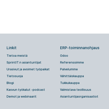
Linkit
ERP-toiminnanohjaus
Tietoa meistä
Odoo
SprintIT:n asiantuntijat
Referenssimme
Urasivut ja avoimet työpaikat
Palvelumme
Tietosuoja
Vähittäiskauppa
Blogi
Tukkukauppa
Kasvun työkalut -podcast
Valmistava teollisuus
Demot ja webinaarit
Asiantuntijaorganisaatiot