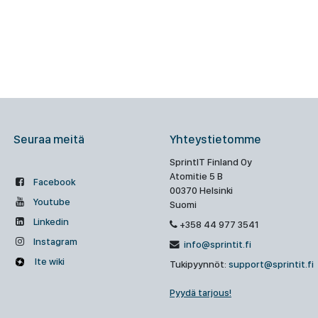
Seuraa meitä
Yhteystietomme
SprintIT Finland Oy
Atomitie 5 B
Facebook
00370 Helsinki
Youtube
Suomi
Linkedin
+358 44 977 3541
Instagram
info@sprintit.fi
Ite wiki
Tukipyynnöt:
support@sprintit.fi
Pyydä tarjous!