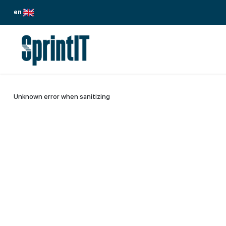
Siirry sisältöön
en
PALVELUMME
TOIMIALAT
ODOO
Unknown error when sanitizing