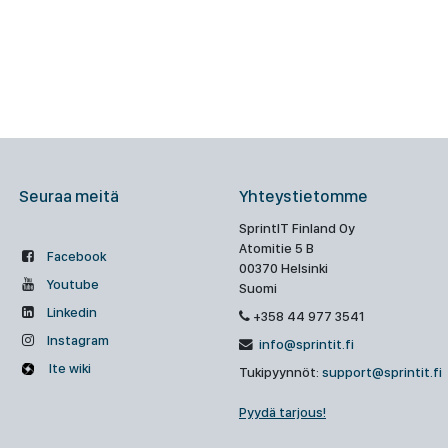
Seuraa meitä
Yhteystietomme
SprintIT Finland Oy
Atomitie 5 B
Facebook
00370 Helsinki
Youtube
Suomi
Linkedin
+358 44 977 3541
Instagram
info@sprintit.fi
Ite wiki
Tukipyynnöt:
support@sprintit.fi
Pyydä tarjous!