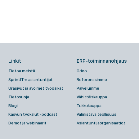
Linkit
ERP-toiminnanohjaus
Tietoa meistä
Odoo
SprintIT:n asiantuntijat
Referenssimme
Urasivut ja avoimet työpaikat
Palvelumme
Tietosuoja
Vähittäiskauppa
Blogi
Tukkukauppa
Kasvun työkalut -podcast
Valmistava teollisuus
Demot ja webinaarit
Asiantuntijaorganisaatiot