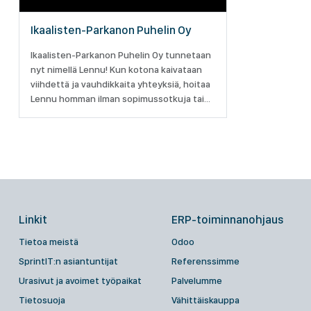
Ikaalisten-Parkanon Puhelin Oy
Ikaalisten-Parkanon Puhelin Oy tunnetaan
nyt nimellä Lennu! Kun kotona kaivataan
viihdettä ja vauhdikkaita yhteyksiä, hoitaa
Lennu homman ilman sopimussotkuja tai
asennusmurheita. Kun töissä tarvitaan
digikumppania, auttaa Lennu sopivilla
palveluilla.
Linkit
ERP-toiminnanohjaus
Tietoa meistä
Odoo
SprintIT:n asiantuntijat
Referenssimme
Urasivut ja avoimet työpaikat
Palvelumme
Tietosuoja
Vähittäiskauppa