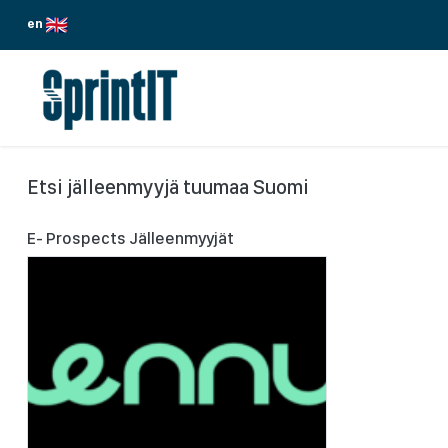
Siirry sisältöön
en
PALVELUMME
TOIMIALAT
ODOO
Etsi jälleenmyyjä
tuumaa Suomi
E- Prospects
Jälleenmyyjät