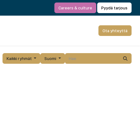
Careers & culture
Pyydä tarjous
Ota yhteyttä
Kaikki ryhmät
Suomi