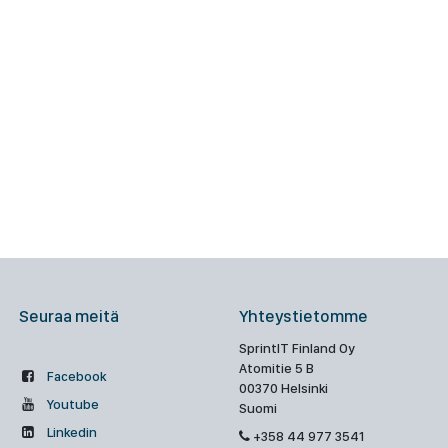
Seuraa meitä
Yhteystietomme
SprintIT Finland Oy
Atomitie 5 B
Facebook
00370 Helsinki
Youtube
Suomi
Linkedin
+358 44 977 3541