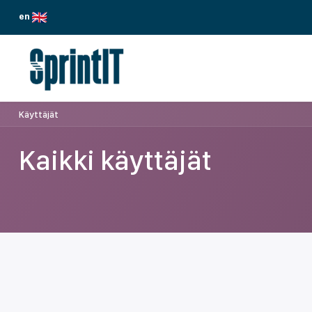
Siirry sisältöön
en
PALVELUMME
TOIMIALAT
ODOO
Käyttäjät
Kaikki käyttäjät