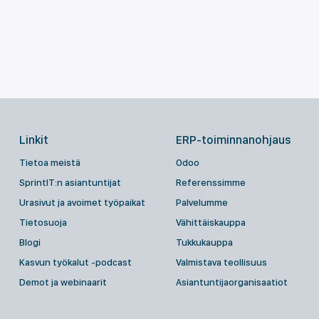
Linkit
ERP-toiminnanohjaus
Tietoa meistä
Odoo
SprintIT:n asiantuntijat
Referenssimme
Urasivut ja avoimet työpaikat
Palvelumme
Tietosuoja
Vähittäiskauppa
Blogi
Tukkukauppa
Kasvun työkalut -podcast
Valmistava teollisuus
Demot ja webinaarit
Asiantuntijaorganisaatiot