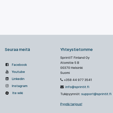
Seuraa meitä
Yhteystietomme
SprintIT Finland Oy
Atomitie 5 B
Facebook
00370 Helsinki
Youtube
Suomi
Linkedin
+358 44 977 3541
Instagram
info@sprintit.fi
Ite wiki
Tukipyynnöt:
support@sprintit.fi
Pyydä tarjous!