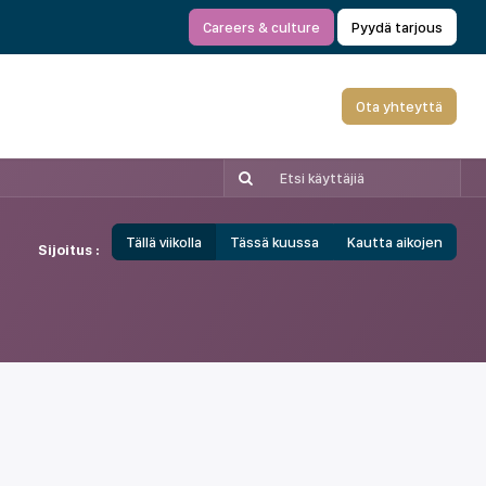
Careers & culture
Pyydä tarjous
Ota yhteyttä
Tällä viikolla
Tässä kuussa
Kautta aikojen
Sijoitus :