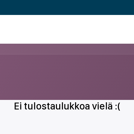
 ERP TOIMINNANOHJAUS
REFERENSSIT
BLOGI
MEILLE TÖIHIN
Ei tulostaulukkoa vielä :(