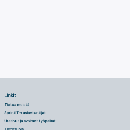
Linkit
Tietoa meistä
SprintIT:n asiantuntijat
Urasivut ja avoimet työpaikat
Tietosuoja